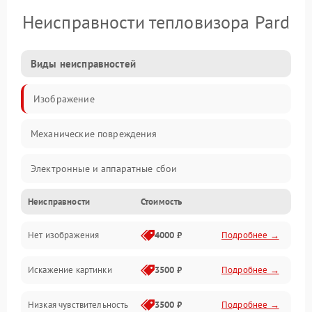
Неисправности тепловизора Pard
Виды неисправностей
Изображение
Механические повреждения
Электронные и аппаратные сбои
Неисправности
Стоимость
Неисправности сенсора и оптики
Нет изображения
4000 ₽
Подробнее →
Программные ошибки
Искажение картинки
3500 ₽
Подробнее →
Электропитание
Низкая чувствительность
3500 ₽
Подробнее →
Измерения