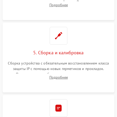
контроллеров на материнской плате. Восстановление
Подробнее
разъемов и кнопок, замена поврежденных элементов
корпуса.
5. Сборка и калибровка
Сборка устройства с обязательным восстановлением класса
защиты IP с помощью новых герметиков и прокладок.
Программная калибровка матрицы по эталонному
Подробнее
абсолютно черному телу для точного измерения температур.