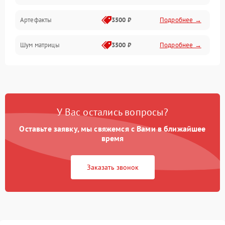
Артефакты
3500 ₽
Подробнее →
Матрица
Шум матрицы
3500 ₽
Подробнее →
Проблемы питания
Температурные проблемы
Сбои коммуникаций и интерфейсов
У Вас остались вопросы?
Программные сбои
Оставьте заявку, мы свяжемся с Вами в ближайшее
время
Проблемы с объективом
Заказать звонок
Экран (дисплей)