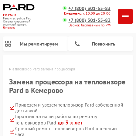
+7 (800) 301-55-83
Ежедневно, с 10:00 до 20:00
FIX-PARD
Ремонт устройств Pard
+7 (800) 301-55-83
Специализированный
Звонок бесплатный по РФ
cервисный центр г.
Кемерово
Мы ремонтируем
Позвонить
ерово
Тепловизор Pard замена процессора
Замена процессора на тепловизоре
Pard в Кемерово
Ремонт тепловизионных прицелов Pard
Ремонт оптических прицелов Pard
Ремонт прицелов ночного видения Pard
Ремонт цифровых монокуляров Pard
Привезем и увезем тепловизор Pard собственной
доставкой
Гарантия на наши работы по ремонту
до 3-х лет
тепловизоров Pard
Срочный ремонт тепловизоров Pard в течении
часа