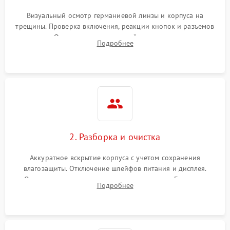
Визуальный осмотр германиевой линзы и корпуса на
трещины. Проверка включения, реакции кнопок и разъемов
зарядки. Оценка вывода тепловой сигнатуры на экран,
Подробнее
проверка базовых функций и считывание системных
ошибок.
2. Разборка и очистка
Аккуратное вскрытие корпуса с учетом сохранения
влагозащиты. Отключение шлейфов питания и дисплея.
Очистка внутренних плат от окислов и пыли. Бережная
Подробнее
обработка германиевого объектива специализированными
растворами.