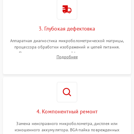
3. Глубокая дефектовка
Аппаратная диагностика микроболометрической матрицы,
процессора обработки изображений и цепей питания.
Проверка целостности шлейфов, модуля памяти и
Подробнее
интерфейсов связи. Выявление сгоревших SMD-компонентов
на плате.
4. Компонентный ремонт
Замена неисправного микроболометра, дисплея или
изношенного аккумулятора. BGA-пайка поврежденных