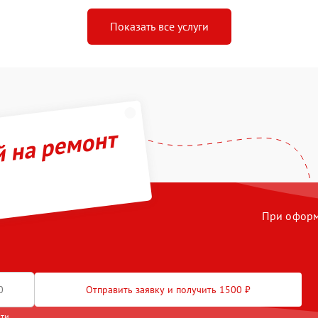
Показать все услуги
й на ремонт
При оформл
Отправить заявку и получить 1500 ₽
сти