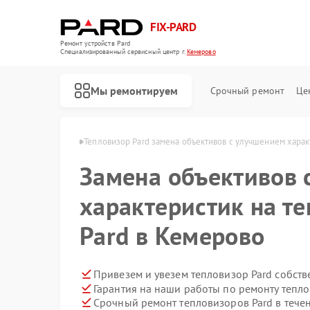
FIX-PARD
Ремонт устройств Pard
Специализированный cервисный центр г.
Кемерово
Мы ремонтируем
Срочный ремонт
Це
ров Pard в Кемерово
Тепловизор Pard замена объективов с улучшением харак
Замена объективов 
характеристик на т
Ремонт оптических прицелов Pard
Ремонт прицелов ночного видения Pard
Ремонт тепловизионных прицелов Pard
Ремонт цифровых монокуляров Pard
Pard в Кемерово
Привезем и увезем тепловизор Pard собст
Гарантия на наши работы по ремонту тепл
Срочный ремонт тепловизоров Pard в тече