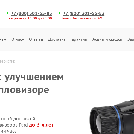
+7 (800) 301-55-83
+7 (800) 301-55-83
Ежедневно, с 10:00 до 20:00
Звонок бесплатный по РФ
ны
О нас
Отзывы
Доставка
Гарантии
Акции и скидки
Зая
теристик
с улучшением
епловизоре
венной доставкой
до 3-х лет
овизоров Pard
нии часа