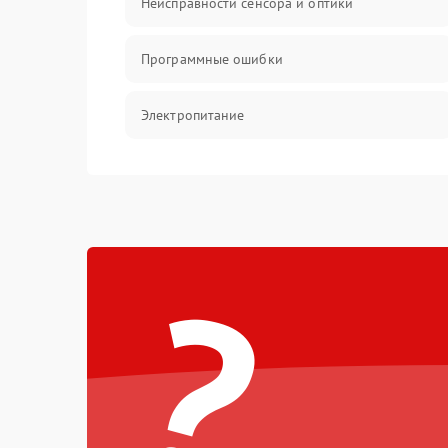
Неисправности сенсора и оптики
Программные ошибки
Электропитание
Измерения
Матрица
?
Проблемы питания
Температурные проблемы
Сбои коммуникаций и интерфейсов