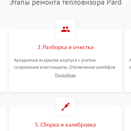
Этапы ремонта тепловизора Pard
2. Разборка и очистка
Аккуратное вскрытие корпуса с учетом
сохранения влагозащиты. Отключение шлейфов
питания и дисплея. Очистка внутренних плат от
Подробнее
окислов и пыли. Бережная обработка
германиевого объектива специализированными
растворами.
5. Сборка и калибровка