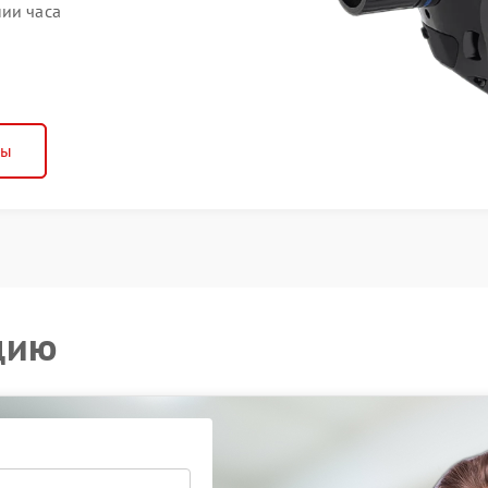
нии часа
ны
цию