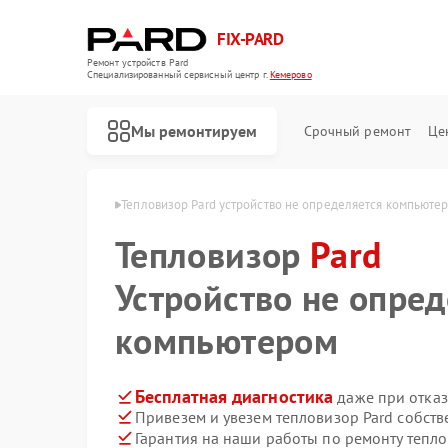
FIX-PARD
Ремонт устройств Pard
Специализированный cервисный центр г.
Кемерово
Мы ремонтируем
Срочный ремонт
Це
ров Pard в Кемерово
Тепловизор Pard устройство не определяется компьюте
Тепловизор
Pard
Устройство не опред
Ремонт оптических прицелов Pard
Ремонт прицелов ночного видения Pard
Ремонт тепловизионных прицелов Pard
Ремонт цифровых монокуляров Pard
компьютером
Бесплатная диагностика
даже при отказ
Привезем и увезем тепловизор Pard собст
Гарантия на наши работы по ремонту тепл