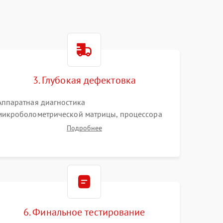
3. Глубокая дефектовка
Аппаратная диагностика
микроболометрической матрицы, процессора
обработки изображений и цепей питания.
Подробнее
Проверка целостности шлейфов, модуля памяти
и интерфейсов связи. Выявление сгоревших
SMD-компонентов на плате.
6. Финальное тестирование