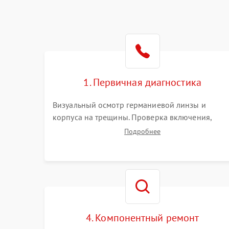
1. Первичная диагностика
Визуальный осмотр германиевой линзы и
корпуса на трещины. Проверка включения,
реакции кнопок и разъемов зарядки. Оценка
Подробнее
вывода тепловой сигнатуры на экран, проверка
базовых функций и считывание системных
ошибок.
4. Компонентный ремонт