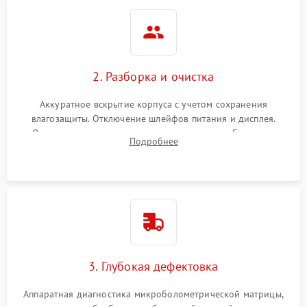
2. Разборка и очистка
Аккуратное вскрытие корпуса с учетом сохранения
влагозащиты. Отключение шлейфов питания и дисплея.
Очистка внутренних плат от окислов и пыли. Бережная
Подробнее
обработка германиевого объектива специализированными
растворами.
3. Глубокая дефектовка
Аппаратная диагностика микроболометрической матрицы,