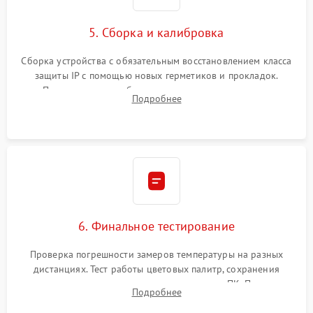
5. Сборка и калибровка
Сборка устройства с обязательным восстановлением класса
защиты IP с помощью новых герметиков и прокладок.
Программная калибровка матрицы по эталонному
Подробнее
абсолютно черному телу для точного измерения температур.
6. Финальное тестирование
Проверка погрешности замеров температуры на разных
дистанциях. Тест работы цветовых палитр, сохранения
термограмм в память и передачи данных на ПК. Проверка
Подробнее
автономности работы и итоговый контроль качества.