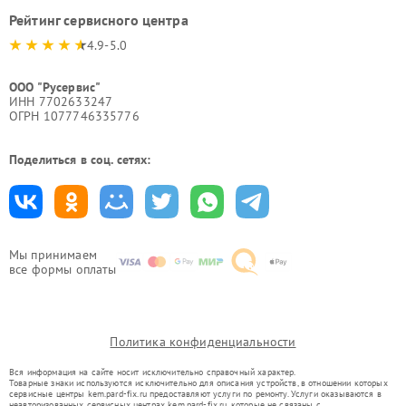
Рейтинг сервисного центра
4.9-5.0
ООО "Русервис"
ИНН 7702633247
ОГРН 1077746335776
Поделиться в соц. сетях:
Мы принимаем
все формы оплаты
Политика конфиденциальности
Вся информация на сайте носит исключительно справочный характер.
Товарные знаки используются исключительно для описания устройств, в отношении которых
сервисные центры kem.pard-fix.ru предоставляют услуги по ремонту. Услуги оказываются в
неавторизованных сервисных центрах kem.pard-fix.ru, которые не связаны с