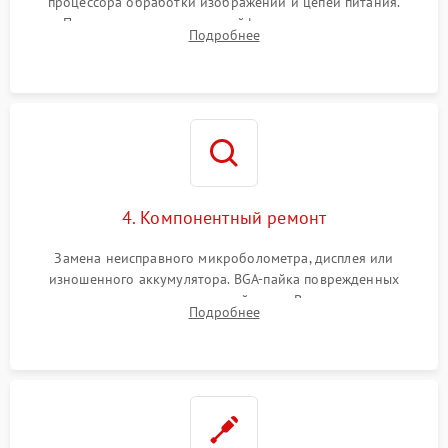
процессора обработки изображений и цепей питания.
Проверка целостности шлейфов, модуля памяти и
Подробнее
интерфейсов связи. Выявление сгоревших SMD-компонентов
на плате.
4. Компонентный ремонт
Замена неисправного микроболометра, дисплея или
изношенного аккумулятора. BGA-пайка поврежденных
контроллеров на материнской плате. Восстановление
Подробнее
разъемов и кнопок, замена поврежденных элементов
корпуса.