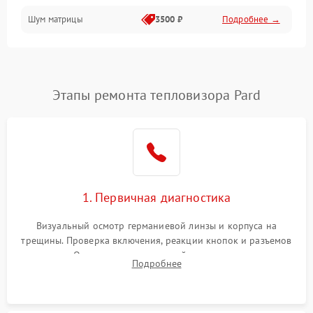
Шум матрицы
3500 ₽
Подробнее →
Проблемы питания
Температурные проблемы
Сбои коммуникаций и интерфейсов
Этапы ремонта тепловизора Pard
Программные сбои
Проблемы с объективом
1. Первичная диагностика
Экран (дисплей)
Визуальный осмотр германиевой линзы и корпуса на
трещины. Проверка включения, реакции кнопок и разъемов
зарядки. Оценка вывода тепловой сигнатуры на экран,
Подробнее
проверка базовых функций и считывание системных
ошибок.