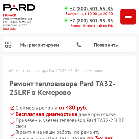
+7 (800) 301-55-83
Ежедневно, с 10:00 до 20:00
FIX-PARD
Ремонт устройств Pard
+7 (800) 301-55-83
Специализированный
Звонок бесплатный по РФ
cервисный центр г.
Кемерово
Мы ремонтируем
Позвонить
ерово
Ремонт тепловизора Pard TA32-25LRF  в Кемерово
Ремонт тепловизора Pard TA32-
25LRF в Кемерово
Ремонт тепловизионных прицелов Pard
Ремонт оптических прицелов Pard
Ремонт прицелов ночного видения Pard
Ремонт цифровых монокуляров Pard
от 480 руб.
Стоимость ремонта
Бесплатная диагностика
даже при отказе
Привезем и увезем тепловизор Pard TA32-25LRF
сами
Гарантия на наши работы по ремонту
до 3-х лет
тепловизоров Pard TA32-25LRF