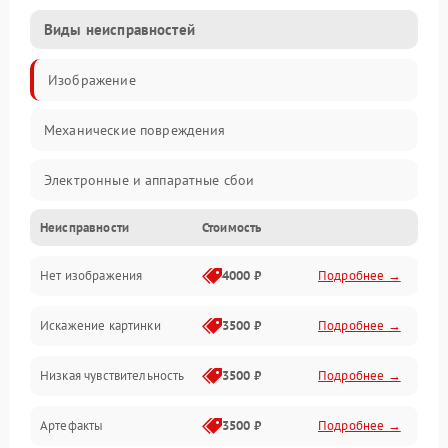
Виды неисправностей
Изображение
Механические повреждения
Электронные и аппаратные сбои
Неисправности
Стоимость
Неисправности сенсора и оптики
Нет изображения
4000 ₽
Подробнее →
Программные ошибки
Искажение картинки
3500 ₽
Подробнее →
Электропитание
Низкая чувствительность
3500 ₽
Подробнее →
Измерения
Артефакты
3500 ₽
Подробнее →
Матрица