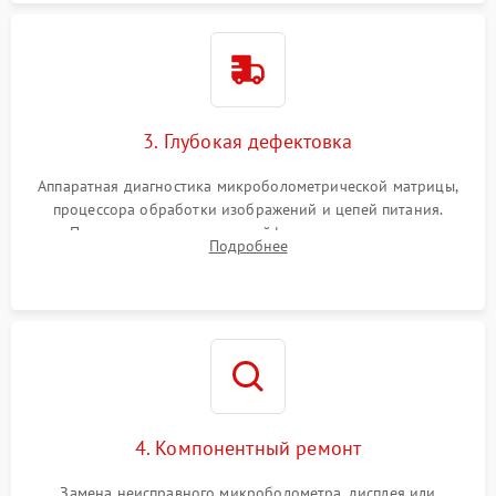
3. Глубокая дефектовка
Аппаратная диагностика микроболометрической матрицы,
процессора обработки изображений и цепей питания.
Проверка целостности шлейфов, модуля памяти и
Подробнее
интерфейсов связи. Выявление сгоревших SMD-компонентов
на плате.
4. Компонентный ремонт
Замена неисправного микроболометра, дисплея или