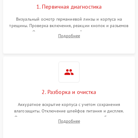
1. Первичная диагностика
Визуальный осмотр германиевой линзы и корпуса на
трещины. Проверка включения, реакции кнопок и разъемов
зарядки. Оценка вывода тепловой сигнатуры на экран,
Подробнее
проверка базовых функций и считывание системных
ошибок.
2. Разборка и очистка
Аккуратное вскрытие корпуса с учетом сохранения
влагозащиты. Отключение шлейфов питания и дисплея.
Очистка внутренних плат от окислов и пыли. Бережная
Подробнее
обработка германиевого объектива специализированными
растворами.