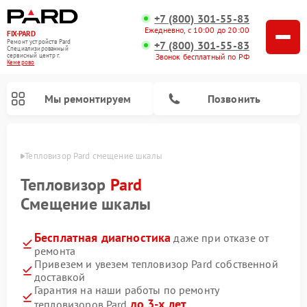
+7 (800) 301-55-83
Ежедневно, с 10:00 до 20:00
FIX-PARD
Ремонт устройств Pard
+7 (800) 301-55-83
Специализированный
Звонок бесплатный по РФ
cервисный центр г.
Кемерово
Мы ремонтируем
Позвонить
ерово
Тепловизор Pard смещение шкалы
Тепловизор
Pard
Смещение шкалы
Ремонт тепловизионных прицелов Pard
Ремонт оптических прицелов Pard
Ремонт прицелов ночного видения Pard
Ремонт цифровых монокуляров Pard
Бесплатная диагностика
даже при отказе от
ремонта
Привезем и увезем тепловизор Pard собственной
доставкой
Гарантия на наши работы по ремонту
до 3-х лет
тепловизоров Pard