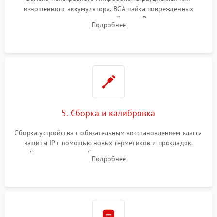
изношенного аккумулятора. BGA-пайка поврежденных
контроллеров на материнской плате. Восстановление
Подробнее
разъемов и кнопок, замена поврежденных элементов
корпуса.
5. Сборка и калибровка
Сборка устройства с обязательным восстановлением класса
защиты IP с помощью новых герметиков и прокладок.
Программная калибровка матрицы по эталонному
Подробнее
абсолютно черному телу для точного измерения температур.