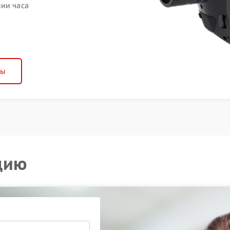
нии часа
ны
цию