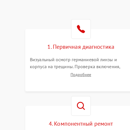
1. Первичная диагностика
Визуальный осмотр германиевой линзы и
корпуса на трещины. Проверка включения,
реакции кнопок и разъемов зарядки. Оценка
Подробнее
вывода тепловой сигнатуры на экран, проверка
базовых функций и считывание системных
ошибок.
4. Компонентный ремонт