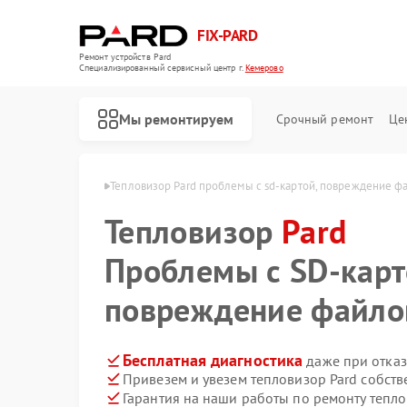
FIX-PARD
Ремонт устройств Pard
Специализированный cервисный центр г.
Кемерово
Мы ремонтируем
Срочный ремонт
Це
ров Pard в Кемерово
Тепловизор Pard проблемы с sd‑картой, повреждение ф
Тепловизор
Pard
Проблемы с SD‑карт
Ремонт оптических прицелов Pard
Ремонт прицелов ночного видения Pard
Ремонт тепловизионных прицелов Pard
Ремонт цифровых монокуляров Pard
повреждение файло
Бесплатная диагностика
даже при отказ
Привезем и увезем тепловизор Pard собст
Гарантия на наши работы по ремонту тепл