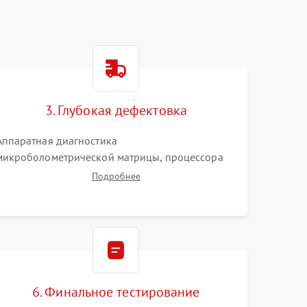
3. Глубокая дефектовка
Аппаратная диагностика
микроболометрической матрицы, процессора
обработки изображений и цепей питания.
Подробнее
Проверка целостности шлейфов, модуля памяти
и интерфейсов связи. Выявление сгоревших
SMD-компонентов на плате.
6. Финальное тестирование