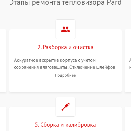
Этапы ремонта тепловизора Pard
2. Разборка и очистка
Аккуратное вскрытие корпуса с учетом
сохранения влагозащиты. Отключение шлейфов
питания и дисплея. Очистка внутренних плат от
Подробнее
окислов и пыли. Бережная обработка
германиевого объектива специализированными
растворами.
5. Сборка и калибровка