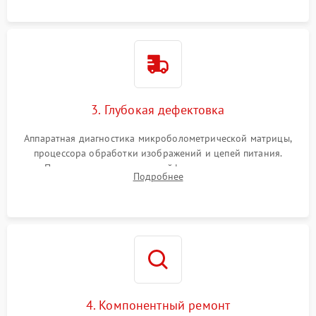
растворами.
3. Глубокая дефектовка
Аппаратная диагностика микроболометрической матрицы,
процессора обработки изображений и цепей питания.
Проверка целостности шлейфов, модуля памяти и
Подробнее
интерфейсов связи. Выявление сгоревших SMD-компонентов
на плате.
4. Компонентный ремонт