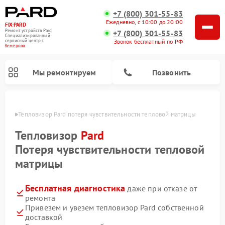
+7 (800) 301-55-83
Ежедневно, с 10:00 до 20:00
FIX-PARD
Ремонт устройств Pard
+7 (800) 301-55-83
Специализированный
Звонок бесплатный по РФ
cервисный центр г.
Кемерово
Мы ремонтируем
Позвонить
ерово
Тепловизор Pard потеря чувствительности тепловой матрицы
Тепловизор
Pard
Потеря чувствительности тепловой
Ремонт тепловизионных прицелов Pard
Ремонт оптических прицелов Pard
Ремонт прицелов ночного видения Pard
Ремонт цифровых монокуляров Pard
матрицы
Бесплатная диагностика
даже при отказе от
ремонта
Привезем и увезем тепловизор Pard собственной
доставкой