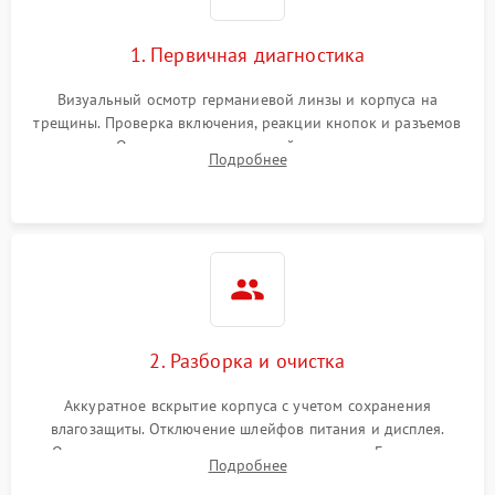
1. Первичная диагностика
Визуальный осмотр германиевой линзы и корпуса на
трещины. Проверка включения, реакции кнопок и разъемов
зарядки. Оценка вывода тепловой сигнатуры на экран,
Подробнее
проверка базовых функций и считывание системных
ошибок.
2. Разборка и очистка
Аккуратное вскрытие корпуса с учетом сохранения
влагозащиты. Отключение шлейфов питания и дисплея.
Очистка внутренних плат от окислов и пыли. Бережная
Подробнее
обработка германиевого объектива специализированными