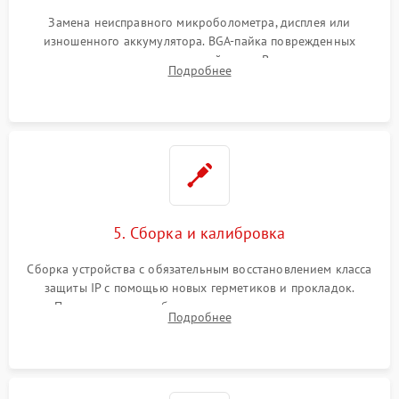
Замена неисправного микроболометра, дисплея или
изношенного аккумулятора. BGA-пайка поврежденных
контроллеров на материнской плате. Восстановление
Подробнее
разъемов и кнопок, замена поврежденных элементов
корпуса.
5. Сборка и калибровка
Сборка устройства с обязательным восстановлением класса
защиты IP с помощью новых герметиков и прокладок.
Программная калибровка матрицы по эталонному
Подробнее
абсолютно черному телу для точного измерения температур.