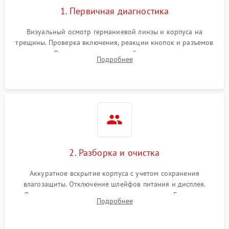
1. Первичная диагностика
Визуальный осмотр германиевой линзы и корпуса на
трещины. Проверка включения, реакции кнопок и разъемов
зарядки. Оценка вывода тепловой сигнатуры на экран,
Подробнее
проверка базовых функций и считывание системных
ошибок.
2. Разборка и очистка
Аккуратное вскрытие корпуса с учетом сохранения
влагозащиты. Отключение шлейфов питания и дисплея.
Очистка внутренних плат от окислов и пыли. Бережная
Подробнее
обработка германиевого объектива специализированными
растворами.