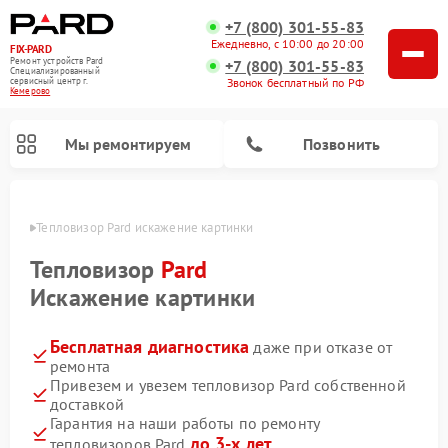
+7 (800) 301-55-83
Ежедневно, с 10:00 до 20:00
FIX-PARD
Ремонт устройств Pard
+7 (800) 301-55-83
Специализированный
Звонок бесплатный по РФ
cервисный центр г.
Кемерово
Мы ремонтируем
Позвонить
ерово
Тепловизор Pard искажение картинки
Тепловизор
Pard
Искажение картинки
Ремонт тепловизионных прицелов Pard
Ремонт оптических прицелов Pard
Ремонт прицелов ночного видения Pard
Ремонт цифровых монокуляров Pard
Бесплатная диагностика
даже при отказе от
ремонта
Привезем и увезем тепловизор Pard собственной
доставкой
Гарантия на наши работы по ремонту
до 3-х лет
тепловизоров Pard