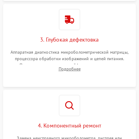
3. Глубокая дефектовка
Аппаратная диагностика микроболометрической матрицы,
процессора обработки изображений и цепей питания.
Проверка целостности шлейфов, модуля памяти и
Подробнее
интерфейсов связи. Выявление сгоревших SMD-компонентов
на плате.
4. Компонентный ремонт
Замена неисправного микроболометра, дисплея или