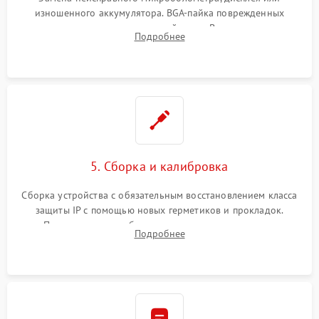
изношенного аккумулятора. BGA-пайка поврежденных
контроллеров на материнской плате. Восстановление
Подробнее
разъемов и кнопок, замена поврежденных элементов
корпуса.
5. Сборка и калибровка
Сборка устройства с обязательным восстановлением класса
защиты IP с помощью новых герметиков и прокладок.
Программная калибровка матрицы по эталонному
Подробнее
абсолютно черному телу для точного измерения температур.