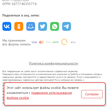
ИНН 7702633247
ОГРН 1077746335776
Поделиться в соц. сетях:
Мы принимаем
все формы оплаты
Политика конфиденциальности
Вся информация на сайте носит исключительно справочный характер.
Товарные знаки используются исключительно для описания устройств, в отношении которых
сервисные центры kem.pard-fix.ru предоставляют услуги по ремонту. Услуги оказываются в
неавторизованных сервисных центрах kem.pard-fix.ru, которые не связаны с
правообладателями товарных знаков или их официальными представителями.
Ремонт осуществляется для устройств, уже введенных в гражданский оборот в соответствии
Этот сайт использует файлы cookie. Вы можете
со статьей 1487 ГК РФ.
Использование товарных знаков не преследует цели индивидуализации услуг или введения
ознакомиться с
правилами использования
Согласен
потребителей в заблуждение, а служит для информирования о предоставляемых услугах по
файлов cookie
ремонту техники указанных брендов.
Представленная на сайте информация не является публичной офертой, определяемой
положениями Статьи 437(2) Гражданского кодекса РФ