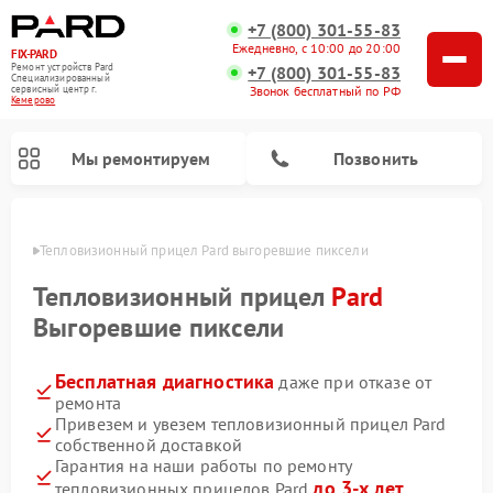
+7 (800) 301-55-83
Ежедневно, с 10:00 до 20:00
FIX-PARD
Ремонт устройств Pard
+7 (800) 301-55-83
Специализированный
Звонок бесплатный по РФ
cервисный центр г.
Кемерово
Мы ремонтируем
Позвонить
ерово
Тепловизионный прицел Pard выгоревшие пиксели
Тепловизионный прицел
Pard
Выгоревшие пиксели
Ремонт прицелов ночного видения Pard
Ремонт оптических прицелов Pard
Ремонт цифровых монокуляров Pard
Бесплатная диагностика
даже при отказе от
ремонта
Привезем и увезем тепловизионный прицел Pard
собственной доставкой
Гарантия на наши работы по ремонту
до 3-х лет
тепловизионных прицелов Pard