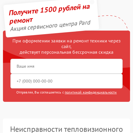
Получите 1500 рублей на
ремонт
Акция сервисного центра Pard
При оформлении заявки на ремонт техники через
сайт,
действует персональная бессрочная скидка
Отправляя, Вы соглашаетесь с
политикой конфиденциальности
Неисправности тепловизионного