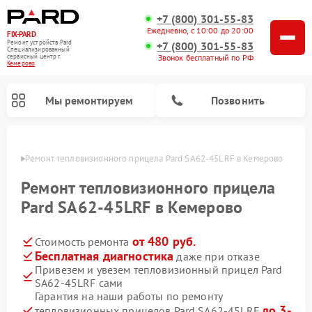
+7 (800) 301-55-83
Ежедневно, с 10:00 до 20:00
FIX-PARD
Ремонт устройств Pard
+7 (800) 301-55-83
Специализированный
Звонок бесплатный по РФ
cервисный центр г.
Кемерово
Мы ремонтируем
Позвонить
ерово
Ремонт тепловизионного прицела Pard SA62-45LRF в Кемерово
Ремонт тепловизионного прицела
Pard SA62-45LRF в Кемерово
Ремонт прицелов ночного видения Pard
Ремонт оптических прицелов Pard
Ремонт цифровых монокуляров Pard
от 480 руб.
Стоимость ремонта
Бесплатная диагностика
даже при отказе
Привезем и увезем тепловизионный прицел Pard
SA62-45LRF сами
Гарантия на наши работы по ремонту
до 3-
тепловизионных прицелов Pard SA62-45LRF