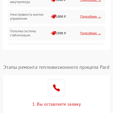
аккумулятора
Оптика
Неисправность кнопок
1000 ₽
Подробнее →
управления
Поломка системы
2500 ₽
Подробнее →
стабилизации
Повреждение системы
2500 ₽
Подробнее →
записи
Неисправность системы
Этапы ремонта тепловизионного прицела Pard
1500 ₽
Подробнее →
Wi-Fi
Поломка системы GPS
2000 ₽
Подробнее →
Повреждение системы
1500 ₽
Подробнее →
защиты от перегрузок
1. Вы оставляете заявку
Неисправность системы