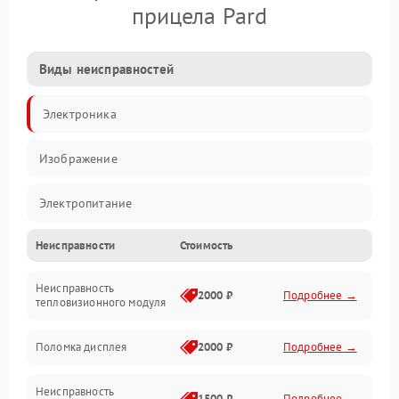
прицела Pard
Виды неисправностей
Электроника
Изображение
Электропитание
Неисправности
Стоимость
Измерения
Неисправность
Матрица
2000 ₽
Подробнее →
тепловизионного модуля
Юстировка
Поломка дисплея
2000 ₽
Подробнее →
Механические повреждения
Неисправность
1500 ₽
Подробнее →