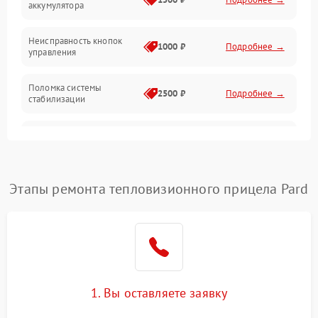
аккумулятора
Оптика
Неисправность кнопок
1000 ₽
Подробнее →
управления
Поломка системы
2500 ₽
Подробнее →
стабилизации
Повреждение системы
2500 ₽
Подробнее →
записи
Неисправность системы
Этапы ремонта тепловизионного прицела Pard
1500 ₽
Подробнее →
Wi-Fi
Поломка системы GPS
2000 ₽
Подробнее →
Повреждение системы
1500 ₽
Подробнее →
защиты от перегрузок
1. Вы оставляете заявку
Неисправность системы