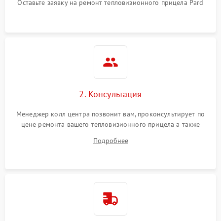
Оставьте заявку на ремонт тепловизионного прицела Pard
автоматического
1500 ₽
Подробнее →
отключения
Поломка системы защиты
1500 ₽
Подробнее →
от короткого замыкания
Повреждение системы
1500 ₽
Подробнее →
защиты от перегрева
2. Консультация
Неисправность системы
защиты от
1500 ₽
Подробнее →
Менеджер колл центра позвонит вам, проконсультирует по
перенапряжения
цене ремонта вашего тепловизионного прицела а также
ответит на все ваши вопросы.
Подробнее
Неисправность системы
1500 ₽
Подробнее →
защиты от замыкания
Неисправность системы
1500 ₽
Подробнее →
защиты от перегрева
Поломка системы защиты
1500 ₽
Подробнее →
от перенапряжения