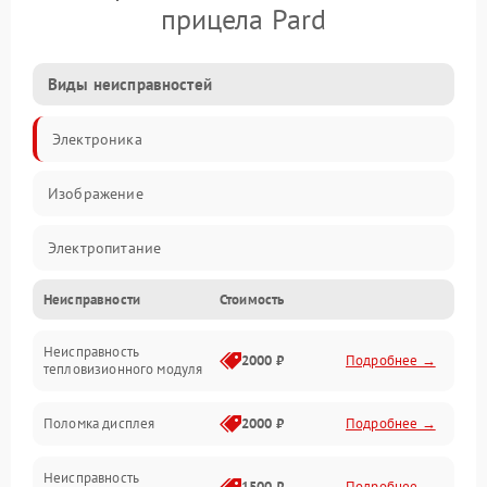
прицела Pard
Виды неисправностей
Электроника
Изображение
Электропитание
Неисправности
Стоимость
Измерения
Неисправность
Матрица
2000 ₽
Подробнее →
тепловизионного модуля
Юстировка
Поломка дисплея
2000 ₽
Подробнее →
Механические повреждения
Неисправность
1500 ₽
Подробнее →