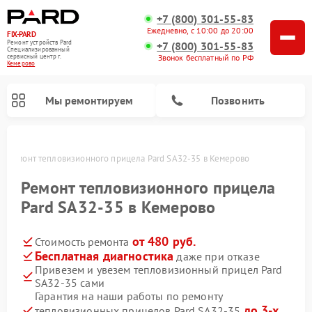
+7 (800) 301-55-83
Ежедневно, с 10:00 до 20:00
FIX-PARD
Ремонт устройств Pard
+7 (800) 301-55-83
Специализированный
Звонок бесплатный по РФ
cервисный центр г.
Кемерово
Мы ремонтируем
Позвонить
о
Ремонт тепловизионного прицела Pard SA32-35 в Кемерово
Ремонт тепловизионного прицела
Pard SA32-35 в Кемерово
Ремонт прицелов ночного видения Pard
Ремонт оптических прицелов Pard
Ремонт цифровых монокуляров Pard
от 480 руб.
Стоимость ремонта
Бесплатная диагностика
даже при отказе
Привезем и увезем тепловизионный прицел Pard
SA32-35 сами
Гарантия на наши работы по ремонту
до 3-х
тепловизионных прицелов Pard SA32-35