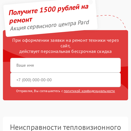
Получите 1500 рублей на
ремонт
Акция сервисного центра Pard
При оформлении заявки на ремонт техники через
сайт,
действует персональная бессрочная скидка
Отправляя, Вы соглашаетесь с
политикой конфиденциальности
Неисправности тепловизионного