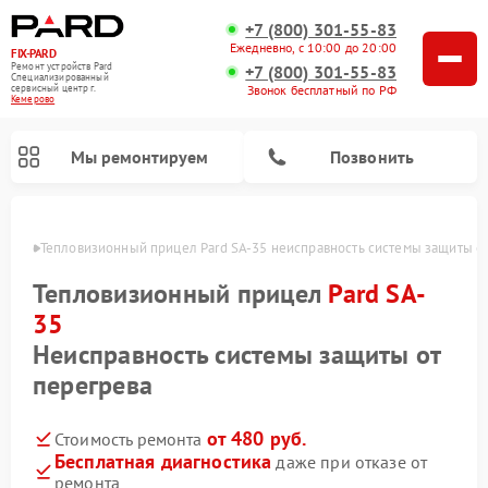
+7 (800) 301-55-83
Ежедневно, с 10:00 до 20:00
FIX-PARD
Ремонт устройств Pard
+7 (800) 301-55-83
Специализированный
Звонок бесплатный по РФ
cервисный центр г.
Кемерово
Мы ремонтируем
Позвонить
ерово
Тепловизионный прицел Pard SA-35 неисправность системы защиты о
Тепловизионный прицел
Pard SA-
35
Ремонт прицелов ночного видения Pard
Ремонт оптических прицелов Pard
Ремонт цифровых монокуляров Pard
Неисправность системы защиты от
перегрева
от 480 руб.
Стоимость ремонта
Бесплатная диагностика
даже при отказе от
ремонта