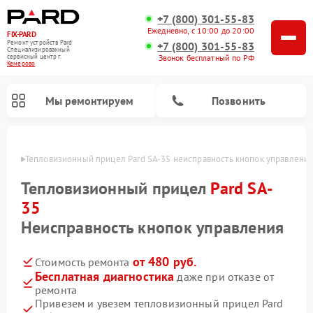
+7 (800) 301-55-83
Ежедневно, с 10:00 до 20:00
FIX-PARD
Ремонт устройств Pard
+7 (800) 301-55-83
Специализированный
Звонок бесплатный по РФ
cервисный центр г.
Кемерово
Мы ремонтируем
Позвонить
ерово
Тепловизионный прицел Pard SA-35 неисправность кнопок управлени
Тепловизионный прицел
Pard SA-
35
Ремонт прицелов ночного видения Pard
Ремонт оптических прицелов Pard
Ремонт цифровых монокуляров Pard
Неисправность кнопок управления
от 480 руб.
Стоимость ремонта
Бесплатная диагностика
даже при отказе от
ремонта
Привезем и увезем тепловизионный прицел Pard