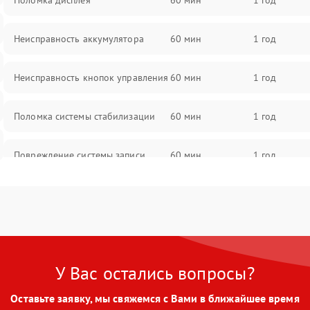
Поломка дисплея
60 мин
1 год
Неисправность аккумулятора
60 мин
1 год
Неисправность кнопок управления
60 мин
1 год
Поломка системы стабилизации
60 мин
1 год
Повреждение системы записи
60 мин
1 год
Неисправность системы Wi-Fi
60 мин
1 год
Поломка системы GPS
60 мин
1 год
У Вас остались вопросы?
Повреждение системы защиты от
60 мин
1 год
перегрузок
Оставьте заявку, мы свяжемся с Вами в ближайшее время