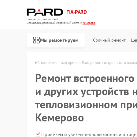
FIX-PARD
Ремонт устройств Pard
Специализированный cервисный центр г.
Кемерово
Мы ремонтируем
Срочный ремонт
Це
ов Pard в Кемерово
Тепловизионный прицел Pard ремонт встроенного дальн
Ремонт встроенного
и других устройств 
Ремонт оптических прицелов Pard
Ремонт прицелов ночного видения Pard
Ремонт цифровых монокуляров Pard
тепловизионном при
Кемерово
Привезем и увезем тепловизионный прицел