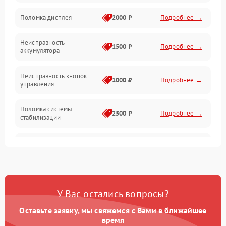
Юстировка
Поломка дисплея
2000 ₽
Подробнее →
Механические повреждения
Неисправность
1500 ₽
Подробнее →
аккумулятора
Оптика
Неисправность кнопок
1000 ₽
Подробнее →
управления
Поломка системы
2500 ₽
Подробнее →
стабилизации
Повреждение системы
2500 ₽
Подробнее →
записи
Неисправность системы
1500 ₽
Подробнее →
Wi-Fi
У Вас остались вопросы?
Поломка системы GPS
2000 ₽
Подробнее →
Оставьте заявку, мы свяжемся с Вами в ближайшее
время