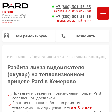
+7 (800) 301-55-83
Ежедневно, с 10:00 до 20:00
FIX-PARD
Ремонт устройств Pard
+7 (800) 301-55-83
Специализированный
Звонок бесплатный по РФ
cервисный центр г.
Кемерово
Мы ремонтируем
Позвонить
ерово
Тепловизионный прицел Pard разбита линза видоискателя (окуляр) 
Разбита линза видоискателя
(окуляр) на тепловизионном
Ремонт прицелов ночного видения Pard
Ремонт оптических прицелов Pard
Ремонт цифровых монокуляров Pard
прицеле Pard в Кемерово
Привезем и увезем тепловизионный прицел Pard
собственной доставкой
Гарантия на наши работы по ремонту
до 3-х лет
тепловизионных прицелов Pard