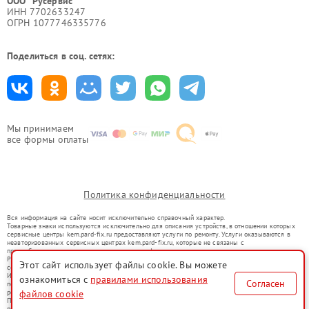
ООО "Русервис"
ИНН 7702633247
ОГРН 1077746335776
Поделиться в соц. сетях:
Мы принимаем
все формы оплаты
Политика конфиденциальности
Вся информация на сайте носит исключительно справочный характер.
Товарные знаки используются исключительно для описания устройств, в отношении которых
сервисные центры kem.pard-fix.ru предоставляют услуги по ремонту. Услуги оказываются в
неавторизованных сервисных центрах kem.pard-fix.ru, которые не связаны с
правообладателями товарных знаков или их официальными представителями.
Ремонт осуществляется для устройств, уже введенных в гражданский оборот в соответствии
Этот сайт использует файлы cookie. Вы можете
со статьей 1487 ГК РФ.
Использование товарных знаков не преследует цели индивидуализации услуг или введения
ознакомиться с
правилами использования
Согласен
потребителей в заблуждение, а служит для информирования о предоставляемых услугах по
файлов cookie
ремонту техники указанных брендов.
Представленная на сайте информация не является публичной офертой, определяемой
положениями Статьи 437(2) Гражданского кодекса РФ