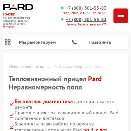
+7 (800) 301-55-83
Ежедневно, с 10:00 до 20:00
FIX-PARD
Ремонт устройств Pard
+7 (800) 301-55-83
Специализированный
Звонок бесплатный по РФ
cервисный центр г.
Кемерово
Мы ремонтируем
Позвонить
ерово
Тепловизионный прицел Pard неравномерность поля
Тепловизионный прицел
Pard
Неравномерность поля
Ремонт прицелов ночного видения Pard
Ремонт оптических прицелов Pard
Ремонт цифровых монокуляров Pard
Бесплатная диагностика
даже при отказе от
ремонта
Привезем и увезем тепловизионный прицел Pard
собственной доставкой
Гарантия на наши работы по ремонту
до 3-х лет
тепловизионных прицелов Pard