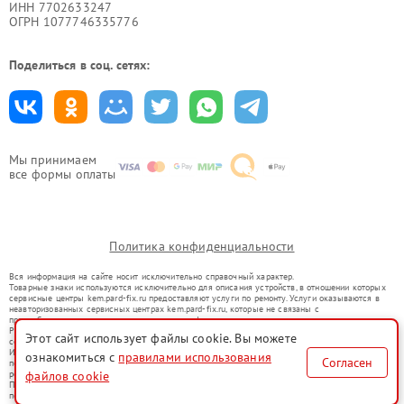
ИНН 7702633247
ОГРН 1077746335776
Поделиться в соц. сетях:
Мы принимаем
все формы оплаты
Политика конфиденциальности
Вся информация на сайте носит исключительно справочный характер.
Товарные знаки используются исключительно для описания устройств, в отношении которых
сервисные центры kem.pard-fix.ru предоставляют услуги по ремонту. Услуги оказываются в
неавторизованных сервисных центрах kem.pard-fix.ru, которые не связаны с
правообладателями товарных знаков или их официальными представителями.
Ремонт осуществляется для устройств, уже введенных в гражданский оборот в соответствии
Этот сайт использует файлы cookie. Вы можете
со статьей 1487 ГК РФ.
Использование товарных знаков не преследует цели индивидуализации услуг или введения
ознакомиться с
правилами использования
Согласен
потребителей в заблуждение, а служит для информирования о предоставляемых услугах по
файлов cookie
ремонту техники указанных брендов.
Представленная на сайте информация не является публичной офертой, определяемой
положениями Статьи 437(2) Гражданского кодекса РФ