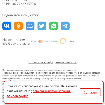
ИНН 7702633247
ОГРН 1077746335776
Поделиться в соц. сетях:
Мы принимаем
все формы оплаты
Политика конфиденциальности
Вся информация на сайте носит исключительно справочный характер.
Товарные знаки используются исключительно для описания устройств, в отношении которых
сервисные центры kem.pard-fix.ru предоставляют услуги по ремонту. Услуги оказываются в
неавторизованных сервисных центрах kem.pard-fix.ru, которые не связаны с
правообладателями товарных знаков или их официальными представителями.
Ремонт осуществляется для устройств, уже введенных в гражданский оборот в соответствии
Этот сайт использует файлы cookie. Вы можете
со статьей 1487 ГК РФ.
Использование товарных знаков не преследует цели индивидуализации услуг или введения
ознакомиться с
правилами использования
Согласен
потребителей в заблуждение, а служит для информирования о предоставляемых услугах по
файлов cookie
ремонту техники указанных брендов.
Представленная на сайте информация не является публичной офертой, определяемой
положениями Статьи 437(2) Гражданского кодекса РФ