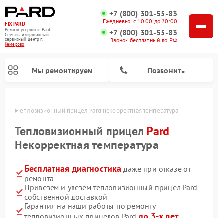
+7 (800) 301-55-83
Ежедневно, с 10:00 до 20:00
FIX-PARD
Ремонт устройств Pard
+7 (800) 301-55-83
Специализированный
Звонок бесплатный по РФ
cервисный центр г.
Кемерово
Мы ремонтируем
Позвонить
ерово
Тепловизионный прицел Pard некорректная температура
Тепловизионный прицел
Pard
Некорректная температура
Ремонт прицелов ночного видения Pard
Ремонт оптических прицелов Pard
Ремонт цифровых монокуляров Pard
Бесплатная диагностика
даже при отказе от
ремонта
Привезем и увезем тепловизионный прицел Pard
собственной доставкой
Гарантия на наши работы по ремонту
до 3-х лет
тепловизионных прицелов Pard