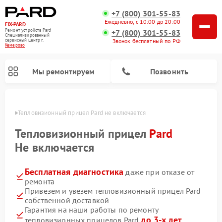
+7 (800) 301-55-83
Ежедневно, с 10:00 до 20:00
FIX-PARD
Ремонт устройств Pard
+7 (800) 301-55-83
Специализированный
Звонок бесплатный по РФ
cервисный центр г.
Кемерово
Мы ремонтируем
Позвонить
ерово
Тепловизионный прицел Pard не включается
Тепловизионный прицел
Pard
Не включается
Ремонт прицелов ночного видения Pard
Ремонт оптических прицелов Pard
Ремонт цифровых монокуляров Pard
Бесплатная диагностика
даже при отказе от
ремонта
Привезем и увезем тепловизионный прицел Pard
собственной доставкой
Гарантия на наши работы по ремонту
до 3-х лет
тепловизионных прицелов Pard