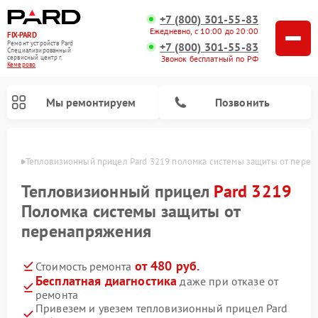
+7 (800) 301-55-83
Ежедневно, с 10:00 до 20:00
FIX-PARD
Ремонт устройств Pard
+7 (800) 301-55-83
Специализированный
Звонок бесплатный по РФ
cервисный центр г.
Кемерово
Мы ремонтируем
Позвонить
ерово
Тепловизионный прицел Pard 3219 поломка системы защиты от пере
Тепловизионный прицел
Pard 3219
Поломка системы защиты от
Ремонт прицелов ночного видения Pard
Ремонт оптических прицелов Pard
Ремонт цифровых монокуляров Pard
перенапряжения
от 480 руб.
Стоимость ремонта
Бесплатная диагностика
даже при отказе от
ремонта
Привезем и увезем тепловизионный прицел Pard