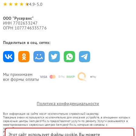
4.9-5.0
ООО "Русервис"
ИНН 7702633247
ОГРН 1077746335776
Поделиться в соц. сетях:
Мы принимаем
все формы оплаты
Политика конфиденциальности
Вся информация на сайте носит исключительно справочный характер.
Товарные знаки используются исключительно для описания устройств, в отношении которых
сервисные центры kem.pard-fix.ru предоставляют услуги по ремонту. Услуги оказываются в
неавторизованных сервисных центрах kem.pard-fix.ru, которые не связаны с
правообладателями товарных знаков или их официальными представителями.
Ремонт осуществляется для устройств, уже введенных в гражданский оборот в соответствии
Этот сайт использует файлы cookie. Вы можете
со статьей 1487 ГК РФ.