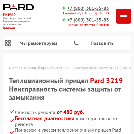
+7 (800) 301-55-83
Ежедневно, с 10:00 до 20:00
FIX-PARD
Ремонт устройств Pard
+7 (800) 301-55-83
Специализированный
Звонок бесплатный по РФ
cервисный центр г.
Кемерово
Мы ремонтируем
Позвонить
ерово
Тепловизионный прицел Pard 3219 неисправность системы защиты от
Тепловизионный прицел
Pard 3219
Неисправность системы защиты от
Ремонт прицелов ночного видения Pard
Ремонт оптических прицелов Pard
Ремонт цифровых монокуляров Pard
замыкания
от 480 руб.
Стоимость ремонта
Бесплатная диагностика
даже при отказе от
ремонта
Привезем и увезем тепловизионный прицел Pard