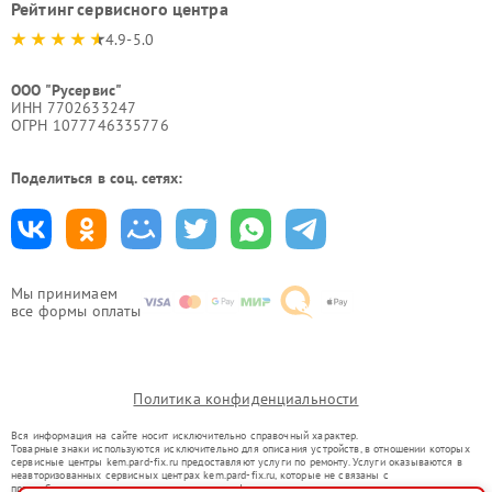
Рейтинг сервисного центра
4.9-5.0
ООО "Русервис"
ИНН 7702633247
ОГРН 1077746335776
Поделиться в соц. сетях:
Мы принимаем
все формы оплаты
Политика конфиденциальности
Вся информация на сайте носит исключительно справочный характер.
Товарные знаки используются исключительно для описания устройств, в отношении которых
сервисные центры kem.pard-fix.ru предоставляют услуги по ремонту. Услуги оказываются в
неавторизованных сервисных центрах kem.pard-fix.ru, которые не связаны с
правообладателями товарных знаков или их официальными представителями.