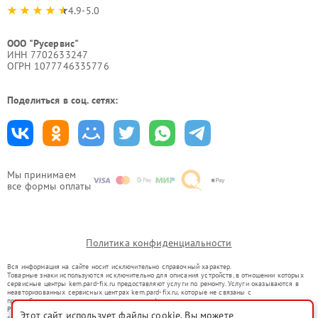
4.9-5.0
ООО "Русервис"
ИНН 7702633247
ОГРН 1077746335776
Поделиться в соц. сетях:
Мы принимаем
все формы оплаты
Политика конфиденциальности
Вся информация на сайте носит исключительно справочный характер.
Товарные знаки используются исключительно для описания устройств, в отношении которых
сервисные центры kem.pard-fix.ru предоставляют услуги по ремонту. Услуги оказываются в
неавторизованных сервисных центрах kem.pard-fix.ru, которые не связаны с
правообладателями товарных знаков или их официальными представителями.
Ремонт осуществляется для устройств, уже введенных в гражданский оборот в соответствии
Этот сайт использует файлы cookie. Вы можете
со статьей 1487 ГК РФ.