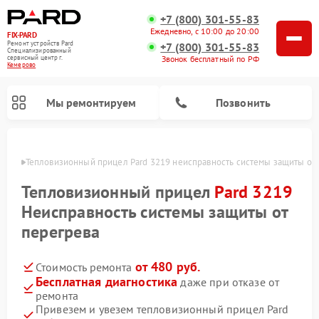
+7 (800) 301-55-83
Ежедневно, с 10:00 до 20:00
FIX-PARD
Ремонт устройств Pard
+7 (800) 301-55-83
Специализированный
Звонок бесплатный по РФ
cервисный центр г.
Кемерово
Мы ремонтируем
Позвонить
ерово
Тепловизионный прицел Pard 3219 неисправность системы защиты от
Тепловизионный прицел
Pard 3219
Неисправность системы защиты от
Ремонт прицелов ночного видения Pard
Ремонт оптических прицелов Pard
Ремонт цифровых монокуляров Pard
перегрева
от 480 руб.
Стоимость ремонта
Бесплатная диагностика
даже при отказе от
ремонта
Привезем и увезем тепловизионный прицел Pard