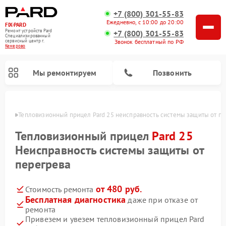
+7 (800) 301-55-83
Ежедневно, с 10:00 до 20:00
FIX-PARD
Ремонт устройств Pard
+7 (800) 301-55-83
Специализированный
Звонок бесплатный по РФ
cервисный центр г.
Кемерово
Мы ремонтируем
Позвонить
ерово
Тепловизионный прицел Pard 25 неисправность системы защиты от пе
Тепловизионный прицел
Pard 25
Неисправность системы защиты от
Ремонт прицелов ночного видения Pard
Ремонт оптических прицелов Pard
Ремонт цифровых монокуляров Pard
перегрева
от 480 руб.
Стоимость ремонта
Бесплатная диагностика
даже при отказе от
ремонта
Привезем и увезем тепловизионный прицел Pard