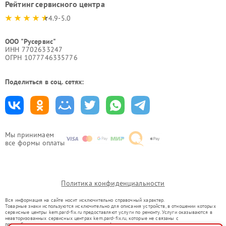
Рейтинг сервисного центра
4.9-5.0
ООО "Русервис"
ИНН 7702633247
ОГРН 1077746335776
Поделиться в соц. сетях:
Мы принимаем
все формы оплаты
Политика конфиденциальности
Вся информация на сайте носит исключительно справочный характер.
Товарные знаки используются исключительно для описания устройств, в отношении которых
сервисные центры kem.pard-fix.ru предоставляют услуги по ремонту. Услуги оказываются в
неавторизованных сервисных центрах kem.pard-fix.ru, которые не связаны с
правообладателями товарных знаков или их официальными представителями.