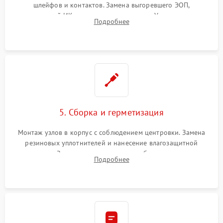
шлейфов и контактов. Замена выгоревшего ЭОП,
неисправной ИК-подсветки или матрицы. Ультразвуковая
Подробнее
очистка плат и удаление загрязнений с линз объектива и
окуляра спецрастворами.
5. Сборка и герметизация
Монтаж узлов в корпус с соблюдением центровки. Замена
резиновых уплотнителей и нанесение влагозащитной
смазки. Заполнение внутреннего объема прицела
Подробнее
осушенным азотом для предотвращения запотевания оптики
при перепадах температур.