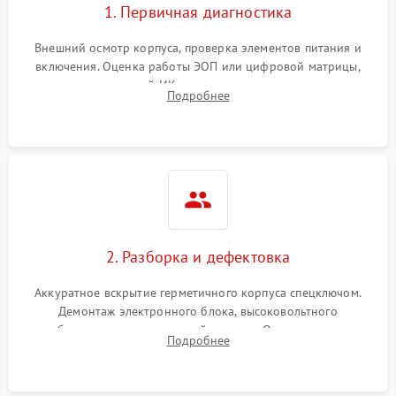
1. Первичная диагностика
Внешний осмотр корпуса, проверка элементов питания и
включения. Оценка работы ЭОП или цифровой матрицы,
проверка встроенной ИК-подсветки и механизма выверки
Подробнее
прицельной сетки. Выявление видимых дефектов оптики и
артефактов изображения.
2. Разборка и дефектовка
Аккуратное вскрытие герметичного корпуса спецключом.
Демонтаж электронного блока, высоковольтного
преобразователя и оптической системы. Осмотр контактов
Подробнее
на окисление и проверка целостности уплотнительных
колец влагозащиты.