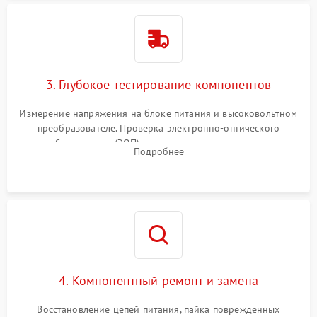
3. Глубокое тестирование компонентов
Измерение напряжения на блоке питания и высоковольтном
преобразователе. Проверка электронно-оптического
преобразователя (ЭОП) на стенде на предмет эмиссии,
Подробнее
шумов и засветок. Диагностика микросхем цифровых
моделей под микроскопом.
4. Компонентный ремонт и замена
Восстановление цепей питания, пайка поврежденных