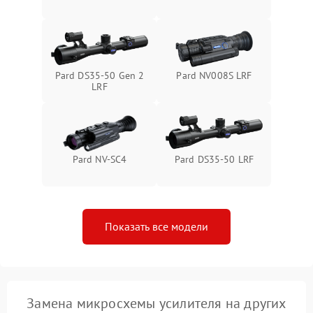
1000 ₽
Подробнее →
от замыкания
Pard DS35-50 Gen 2
Pard NV008S LRF
LRF
Pard NV-SC4
Pard DS35-50 LRF
Показать все модели
Замена микросхемы усилителя на других