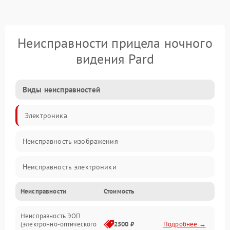
Неисправности прицела ночного
видения Pard
Виды неисправностей
Электроника
Неисправность изображения
Неисправность электроники
Неисправности
Стоимость
Механические повреждения
Неисправность ЭОП
Неисправность управления
(электронно-оптического
2500 ₽
Подробнее →