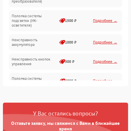
преобразователя)
Прочие неисправности
Поломка системы
подсветки (ИК-
1500 ₽
Подробнее →
Оптика
осветителя)
Неисправность
1000 ₽
Подробнее →
аккумулятора
Неисправность кнопок
500 ₽
Подробнее →
управления
Поломка системы
2000 ₽
Подробнее →
стабилизации
Повреждение системы
1000 ₽
Подробнее →
защиты от перегрузок
У Вас остались вопросы?
Неисправность системы
автоматического
1000 ₽
Подробнее →
Оставьте заявку, мы свяжемся с Вами в ближайшее
отключения
время