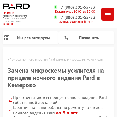
+7 (800) 301-55-83
Ежедневно, с 10:00 до 20:00
FIX-PARD
Ремонт устройств Pard
+7 (800) 301-55-83
Специализированный
Звонок бесплатный по РФ
cервисный центр г.
Кемерово
Мы ремонтируем
Позвонить
ерово
Прицел ночного видения Pard замена микросхемы усилителя
Замена микросхемы усилителя на
прицеле ночного видения Pard в
Ремонт тепловизионных прицелов Pard
Ремонт оптических прицелов Pard
Ремонт цифровых монокуляров Pard
Кемерово
Привезем и увезем прицел ночного видения Pard
собственной доставкой
Гарантия на наши работы по ремонту прицелов
до 3-х лет
ночного видения Pard