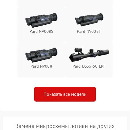
1000 ₽
Подробнее →
от замыкания
Pard NV008S
Pard NV008T
Pard NV008
Pard DS35-50 LRF
Показать все модели
Замена микросхемы логики на других