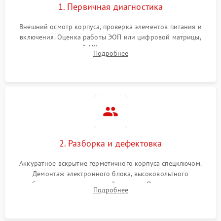
1. Первичная диагностика
Внешний осмотр корпуса, проверка элементов питания и
включения. Оценка работы ЭОП или цифровой матрицы,
проверка встроенной ИК-подсветки и механизма выверки
Подробнее
прицельной сетки. Выявление видимых дефектов оптики и
артефактов изображения.
2. Разборка и дефектовка
Аккуратное вскрытие герметичного корпуса спецключом.
Демонтаж электронного блока, высоковольтного
преобразователя и оптической системы. Осмотр контактов
Подробнее
на окисление и проверка целостности уплотнительных
колец влагозащиты.