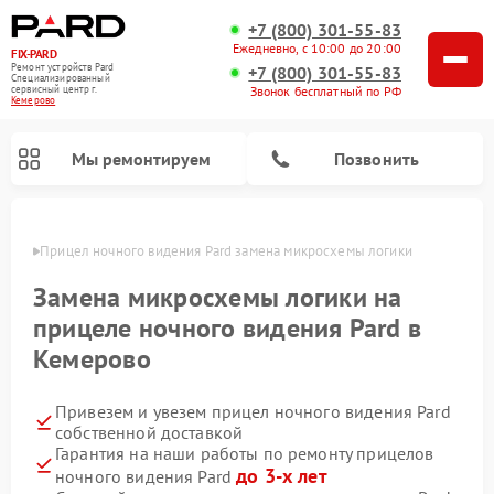
+7 (800) 301-55-83
Ежедневно, с 10:00 до 20:00
FIX-PARD
Ремонт устройств Pard
+7 (800) 301-55-83
Специализированный
Звонок бесплатный по РФ
cервисный центр г.
Кемерово
Мы ремонтируем
Позвонить
ерово
Прицел ночного видения Pard замена микросхемы логики
Замена микросхемы логики на
прицеле ночного видения Pard в
Ремонт тепловизионных прицелов Pard
Ремонт оптических прицелов Pard
Ремонт цифровых монокуляров Pard
Кемерово
Привезем и увезем прицел ночного видения Pard
собственной доставкой
Гарантия на наши работы по ремонту прицелов
до 3-х лет
ночного видения Pard