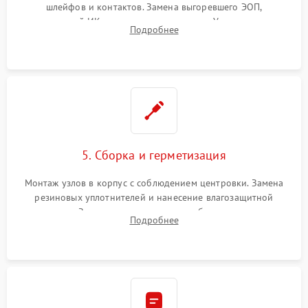
шлейфов и контактов. Замена выгоревшего ЭОП,
неисправной ИК-подсветки или матрицы. Ультразвуковая
Подробнее
очистка плат и удаление загрязнений с линз объектива и
окуляра спецрастворами.
5. Сборка и герметизация
Монтаж узлов в корпус с соблюдением центровки. Замена
резиновых уплотнителей и нанесение влагозащитной
смазки. Заполнение внутреннего объема прицела
Подробнее
осушенным азотом для предотвращения запотевания оптики
при перепадах температур.