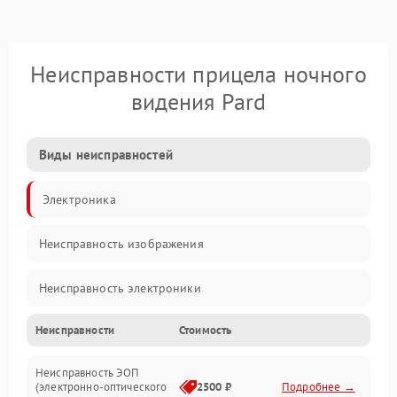
Неисправности прицела ночного
видения Pard
Виды неисправностей
Электроника
Неисправность изображения
Неисправность электроники
Неисправности
Стоимость
Механические повреждения
Неисправность ЭОП
Неисправность управления
(электронно-оптического
2500 ₽
Подробнее →