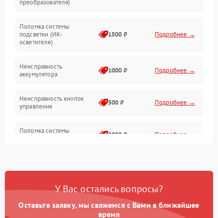
преобразователя)
Прочие неисправности
Поломка системы
подсветки (ИК-
1500 ₽
Подробнее →
Оптика
осветителя)
Неисправность
1000 ₽
Подробнее →
аккумулятора
Неисправность кнопок
500 ₽
Подробнее →
управления
Поломка системы
2000 ₽
Подробнее →
стабилизации
Повреждение системы
1000 ₽
Подробнее →
защиты от перегрузок
У Вас остались вопросы?
Неисправность системы
автоматического
1000 ₽
Подробнее →
Оставьте заявку, мы свяжемся с Вами в ближайшее
отключения
время