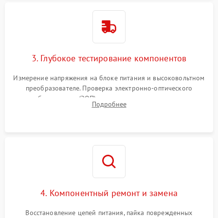
3. Глубокое тестирование компонентов
Измерение напряжения на блоке питания и высоковольтном
преобразователе. Проверка электронно-оптического
преобразователя (ЭОП) на стенде на предмет эмиссии,
Подробнее
шумов и засветок. Диагностика микросхем цифровых
моделей под микроскопом.
4. Компонентный ремонт и замена
Восстановление цепей питания, пайка поврежденных