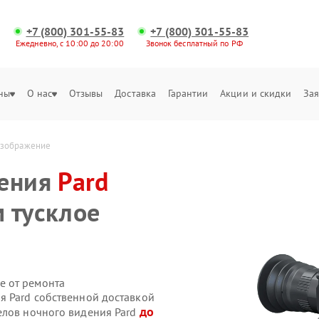
+7 (800) 301-55-83
+7 (800) 301-55-83
Ежедневно, с 10:00 до 20:00
Звонок бесплатный по РФ
ны
О нас
Отзывы
Доставка
Гарантии
Акции и скидки
Зая
 изображение
дения
Pard
 тусклое
е от ремонта
я Pard собственной доставкой
до
елов ночного видения Pard