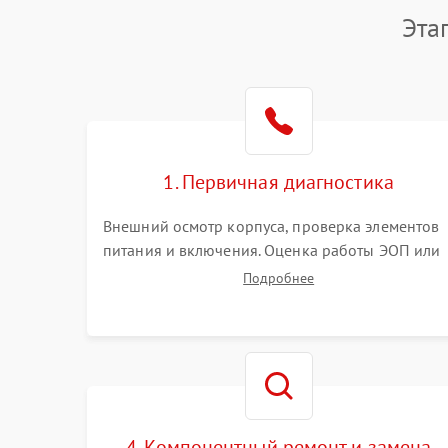
Эта
1. Первичная диагностика
Внешний осмотр корпуса, проверка элементов
питания и включения. Оценка работы ЭОП или
цифровой матрицы, проверка встроенной ИК-
Подробнее
подсветки и механизма выверки прицельной
сетки. Выявление видимых дефектов оптики и
артефактов изображения.
4. Компонентный ремонт и замена