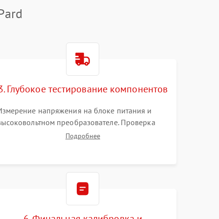
Pard
3. Глубокое тестирование компонентов
Измерение напряжения на блоке питания и
высоковольтном преобразователе. Проверка
электронно-оптического преобразователя (ЭОП)
Подробнее
на стенде на предмет эмиссии, шумов и
засветок. Диагностика микросхем цифровых
моделей под микроскопом.
6. Финальная калибровка и