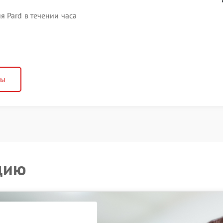
 Pard в течении часа
ны
цию