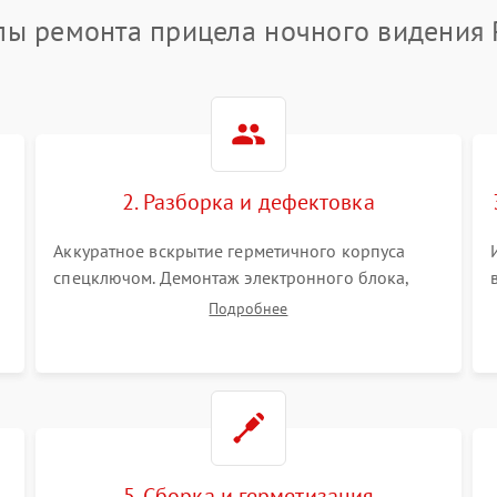
пы ремонта прицела ночного видения 
2. Разборка и дефектовка
Аккуратное вскрытие герметичного корпуса
спецключом. Демонтаж электронного блока,
высоковольтного преобразователя и
Подробнее
оптической системы. Осмотр контактов на
окисление и проверка целостности
уплотнительных колец влагозащиты.
5. Сборка и герметизация