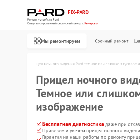
FIX-PARD
Ремонт устройств Pard
Специализированный cервисный центр г.
Кемерово
Мы ремонтируем
Срочный ремонт
Це
ard в Кемерово
Прицел ночного видения Pard темное или слишком тусклое
Прицел ночного ви
Темное или слишком
Ремонт оптических прицелов Pard
Ремонт тепловизионных прицелов Pard
Ремонт цифровых монокуляров Pard
изображение
Бесплатная диагностика
даже при отказ
Привезем и увезем прицел ночного видени
Гарантия на наши работы по ремонту приц