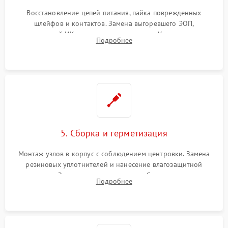
Восстановление цепей питания, пайка поврежденных
шлейфов и контактов. Замена выгоревшего ЭОП,
неисправной ИК-подсветки или матрицы. Ультразвуковая
Подробнее
очистка плат и удаление загрязнений с линз объектива и
окуляра спецрастворами.
5. Сборка и герметизация
Монтаж узлов в корпус с соблюдением центровки. Замена
резиновых уплотнителей и нанесение влагозащитной
смазки. Заполнение внутреннего объема прицела
Подробнее
осушенным азотом для предотвращения запотевания оптики
при перепадах температур.