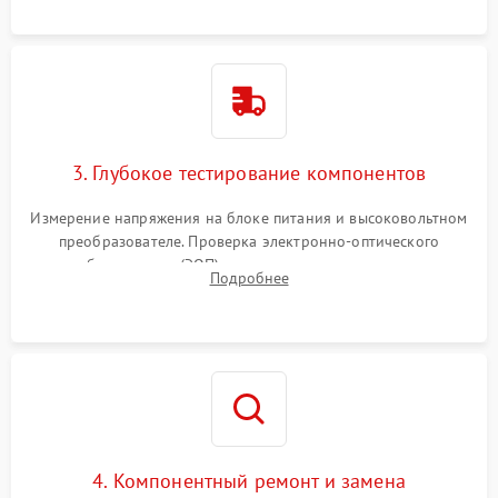
колец влагозащиты.
3. Глубокое тестирование компонентов
Измерение напряжения на блоке питания и высоковольтном
преобразователе. Проверка электронно-оптического
преобразователя (ЭОП) на стенде на предмет эмиссии,
Подробнее
шумов и засветок. Диагностика микросхем цифровых
моделей под микроскопом.
4. Компонентный ремонт и замена