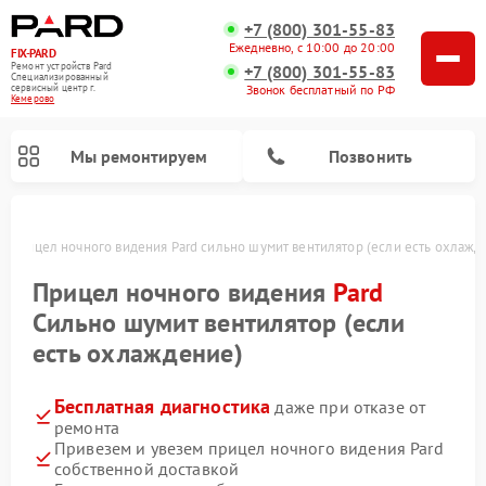
+7 (800) 301-55-83
Ежедневно, с 10:00 до 20:00
FIX-PARD
Ремонт устройств Pard
+7 (800) 301-55-83
Специализированный
Звонок бесплатный по РФ
cервисный центр г.
Кемерово
Мы ремонтируем
Позвонить
о
Прицел ночного видения Pard сильно шумит вентилятор (если есть охлажд
Прицел ночного видения
Pard
Сильно шумит вентилятор (если
Ремонт тепловизионных прицелов Pard
Ремонт оптических прицелов Pard
Ремонт цифровых монокуляров Pard
есть охлаждение)
Бесплатная диагностика
даже при отказе от
ремонта
Привезем и увезем прицел ночного видения Pard
собственной доставкой