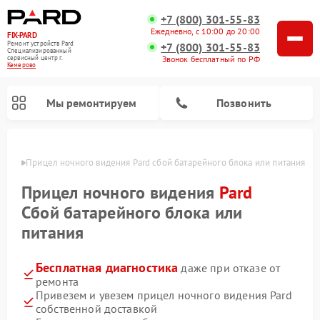
+7 (800) 301-55-83
Ежедневно, с 10:00 до 20:00
FIX-PARD
Ремонт устройств Pard
+7 (800) 301-55-83
Специализированный
Звонок бесплатный по РФ
cервисный центр г.
Кемерово
Мы ремонтируем
Позвонить
ерово
Прицел ночного видения Pard сбой батарейного блока или питания
Прицел ночного видения
Pard
Сбой батарейного блока или
Ремонт тепловизионных прицелов Pard
Ремонт оптических прицелов Pard
Ремонт цифровых монокуляров Pard
питания
Бесплатная диагностика
даже при отказе от
ремонта
Привезем и увезем прицел ночного видения Pard
собственной доставкой