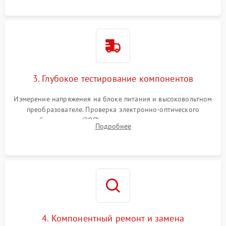
колец влагозащиты.
3. Глубокое тестирование компонентов
Измерение напряжения на блоке питания и высоковольтном
преобразователе. Проверка электронно-оптического
преобразователя (ЭОП) на стенде на предмет эмиссии,
Подробнее
шумов и засветок. Диагностика микросхем цифровых
моделей под микроскопом.
4. Компонентный ремонт и замена