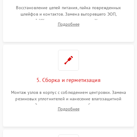
Восстановление цепей питания, пайка поврежденных
шлейфов и контактов. Замена выгоревшего ЭОП,
неисправной ИК-подсветки или матрицы. Ультразвуковая
Подробнее
очистка плат и удаление загрязнений с линз объектива и
окуляра спецрастворами.
5. Сборка и герметизация
Монтаж узлов в корпус с соблюдением центровки. Замена
резиновых уплотнителей и нанесение влагозащитной
смазки. Заполнение внутреннего объема прицела
Подробнее
осушенным азотом для предотвращения запотевания оптики
при перепадах температур.