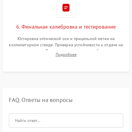
6. Финальная калибровка и тестирование
Юстировка оптической оси и прицельной метки на
коллиматорном стенде. Проверка устойчивости к отдаче на
ударном стенде. Тестирование качества изображения в
Подробнее
темноте, дальности обнаружения и корректной работы всех
режимов прицела.
FAQ. Ответы на вопросы