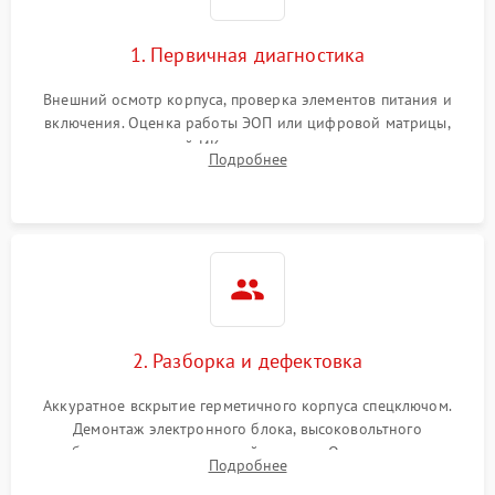
1. Первичная диагностика
Внешний осмотр корпуса, проверка элементов питания и
включения. Оценка работы ЭОП или цифровой матрицы,
проверка встроенной ИК-подсветки и механизма выверки
Подробнее
прицельной сетки. Выявление видимых дефектов оптики и
артефактов изображения.
2. Разборка и дефектовка
Аккуратное вскрытие герметичного корпуса спецключом.
Демонтаж электронного блока, высоковольтного
преобразователя и оптической системы. Осмотр контактов
Подробнее
на окисление и проверка целостности уплотнительных