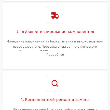
3. Глубокое тестирование компонентов
Измерение напряжения на блоке питания и высоковольтном
преобразователе. Проверка электронно-оптического
преобразователя (ЭОП) на стенде на предмет эмиссии,
Подробнее
шумов и засветок. Диагностика микросхем цифровых
моделей под микроскопом.
4. Компонентный ремонт и замена
Восстановление цепей питания, пайка поврежденных