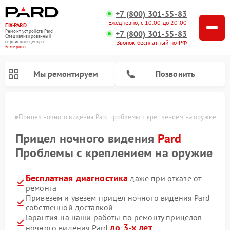
+7 (800) 301-55-83
Ежедневно, с 10:00 до 20:00
FIX-PARD
Ремонт устройств Pard
+7 (800) 301-55-83
Специализированный
Звонок бесплатный по РФ
cервисный центр г.
Кемерово
Мы ремонтируем
Позвонить
ерово
Прицел ночного видения Pard проблемы с креплением на оружие
Прицел ночного видения
Pard
Проблемы с креплением на оружие
Ремонт тепловизионных прицелов Pard
Ремонт оптических прицелов Pard
Ремонт цифровых монокуляров Pard
Бесплатная диагностика
даже при отказе от
ремонта
Привезем и увезем прицел ночного видения Pard
собственной доставкой
Гарантия на наши работы по ремонту прицелов
до 3-х лет
ночного видения Pard