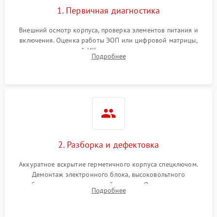
1. Первичная диагностика
Внешний осмотр корпуса, проверка элементов питания и
включения. Оценка работы ЭОП или цифровой матрицы,
проверка встроенной ИК-подсветки и механизма выверки
Подробнее
прицельной сетки. Выявление видимых дефектов оптики и
артефактов изображения.
2. Разборка и дефектовка
Аккуратное вскрытие герметичного корпуса спецключом.
Демонтаж электронного блока, высоковольтного
преобразователя и оптической системы. Осмотр контактов
Подробнее
на окисление и проверка целостности уплотнительных
колец влагозащиты.