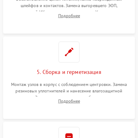
шлейфов и контактов. Замена выгоревшего ЭОП,
неисправной ИК-подсветки или матрицы. Ультразвуковая
Подробнее
очистка плат и удаление загрязнений с линз объектива и
окуляра спецрастворами.
5. Сборка и герметизация
Монтаж узлов в корпус с соблюдением центровки. Замена
резиновых уплотнителей и нанесение влагозащитной
смазки. Заполнение внутреннего объема прицела
Подробнее
осушенным азотом для предотвращения запотевания оптики
при перепадах температур.