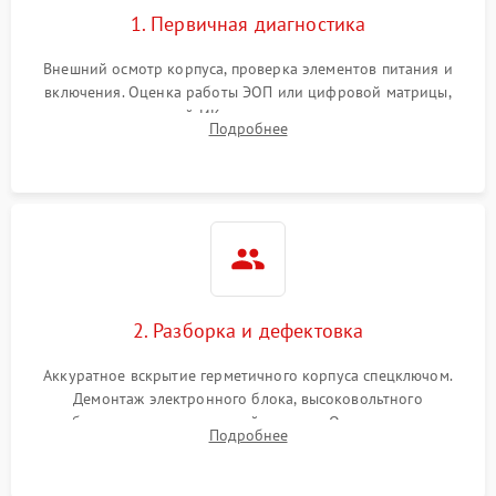
1. Первичная диагностика
Внешний осмотр корпуса, проверка элементов питания и
включения. Оценка работы ЭОП или цифровой матрицы,
проверка встроенной ИК-подсветки и механизма выверки
Подробнее
прицельной сетки. Выявление видимых дефектов оптики и
артефактов изображения.
2. Разборка и дефектовка
Аккуратное вскрытие герметичного корпуса спецключом.
Демонтаж электронного блока, высоковольтного
преобразователя и оптической системы. Осмотр контактов
Подробнее
на окисление и проверка целостности уплотнительных
колец влагозащиты.