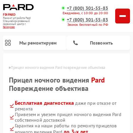
+7 (800) 301-55-83
Ежедневно, с 10:00 до 20:00
FIX-PARD
Ремонт устройств Pard
+7 (800) 301-55-83
Специализированный
Звонок бесплатный по РФ
cервисный центр г.
Кемерово
Мы ремонтируем
Позвонить
ерово
Прицел ночного видения Pard повреждение объектива
Прицел ночного видения
Pard
Повреждение объектива
Ремонт тепловизионных прицелов Pard
Ремонт оптических прицелов Pard
Ремонт цифровых монокуляров Pard
Бесплатная диагностика
даже при отказе от
ремонта
Привезем и увезем прицел ночного видения Pard
собственной доставкой
Гарантия на наши работы по ремонту прицелов
до 3-х лет
ночного видения Pard