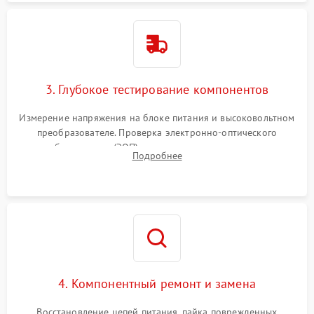
3. Глубокое тестирование компонентов
Измерение напряжения на блоке питания и высоковольтном
преобразователе. Проверка электронно-оптического
преобразователя (ЭОП) на стенде на предмет эмиссии,
Подробнее
шумов и засветок. Диагностика микросхем цифровых
моделей под микроскопом.
4. Компонентный ремонт и замена
Восстановление цепей питания, пайка поврежденных