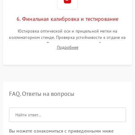
6. Финальная калибровка и тестирование
Юстировка оптической оси и прицельной метки на
коллиматорном стенде. Проверка устойчивости к отдаче на
ударном стенде. Тестирование качества изображения в
Подробнее
темноте, дальности обнаружения и корректной работы всех
режимов прицела.
FAQ. Ответы на вопросы
Вы можете ознакомиться с приведенными ниже