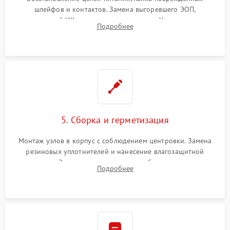
шлейфов и контактов. Замена выгоревшего ЭОП,
неисправной ИК-подсветки или матрицы. Ультразвуковая
Подробнее
очистка плат и удаление загрязнений с линз объектива и
окуляра спецрастворами.
5. Сборка и герметизация
Монтаж узлов в корпус с соблюдением центровки. Замена
резиновых уплотнителей и нанесение влагозащитной
смазки. Заполнение внутреннего объема прицела
Подробнее
осушенным азотом для предотвращения запотевания оптики
при перепадах температур.