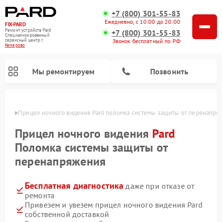
+7 (800) 301-55-83
Ежедневно, с 10:00 до 20:00
FIX-PARD
Ремонт устройств Pard
+7 (800) 301-55-83
Специализированный
Звонок бесплатный по РФ
cервисный центр г.
Кемерово
Мы ремонтируем
Позвонить
ерово
Прицел ночного видения Pard поломка системы защиты от перенапря
Прицел ночного видения
Pard
Поломка системы защиты от
Ремонт тепловизионных прицелов Pard
Ремонт оптических прицелов Pard
Ремонт цифровых монокуляров Pard
перенапряжения
Бесплатная диагностика
даже при отказе от
ремонта
Привезем и увезем прицел ночного видения Pard
собственной доставкой