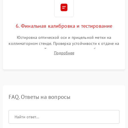
6. Финальная калибровка и тестирование
Юстировка оптической оси и прицельной метки на
коллиматорном стенде. Проверка устойчивости к отдаче на
ударном стенде. Тестирование качества изображения в
Подробнее
темноте, дальности обнаружения и корректной работы всех
режимов прицела.
FAQ. Ответы на вопросы