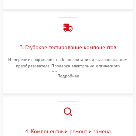
колец влагозащиты.
3. Глубокое тестирование компонентов
Измерение напряжения на блоке питания и высоковольтном
преобразователе. Проверка электронно-оптического
преобразователя (ЭОП) на стенде на предмет эмиссии,
Подробнее
шумов и засветок. Диагностика микросхем цифровых
моделей под микроскопом.
4. Компонентный ремонт и замена