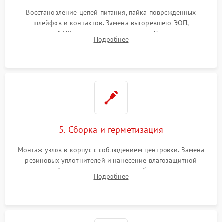
Восстановление цепей питания, пайка поврежденных
шлейфов и контактов. Замена выгоревшего ЭОП,
неисправной ИК-подсветки или матрицы. Ультразвуковая
Подробнее
очистка плат и удаление загрязнений с линз объектива и
окуляра спецрастворами.
5. Сборка и герметизация
Монтаж узлов в корпус с соблюдением центровки. Замена
резиновых уплотнителей и нанесение влагозащитной
смазки. Заполнение внутреннего объема прицела
Подробнее
осушенным азотом для предотвращения запотевания оптики
при перепадах температур.