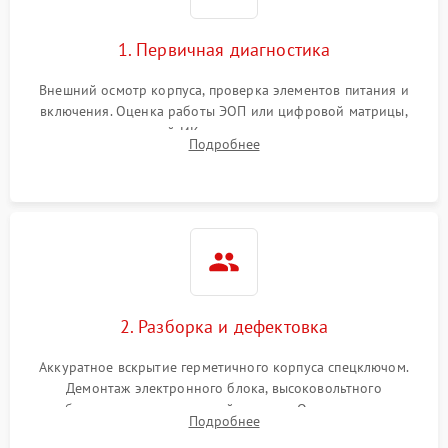
1. Первичная диагностика
Внешний осмотр корпуса, проверка элементов питания и
включения. Оценка работы ЭОП или цифровой матрицы,
проверка встроенной ИК-подсветки и механизма выверки
Подробнее
прицельной сетки. Выявление видимых дефектов оптики и
артефактов изображения.
2. Разборка и дефектовка
Аккуратное вскрытие герметичного корпуса спецключом.
Демонтаж электронного блока, высоковольтного
преобразователя и оптической системы. Осмотр контактов
Подробнее
на окисление и проверка целостности уплотнительных