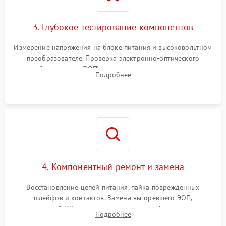
3. Глубокое тестирование компонентов
Измерение напряжения на блоке питания и высоковольтном
преобразователе. Проверка электронно-оптического
преобразователя (ЭОП) на стенде на предмет эмиссии,
Подробнее
шумов и засветок. Диагностика микросхем цифровых
моделей под микроскопом.
4. Компонентный ремонт и замена
Восстановление цепей питания, пайка поврежденных
шлейфов и контактов. Замена выгоревшего ЭОП,
неисправной ИК-подсветки или матрицы. Ультразвуковая
Подробнее
очистка плат и удаление загрязнений с линз объектива и