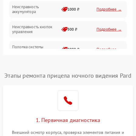
Неисправность
1000 ₽
Подробнее →
аккумулятора
Неисправность кнопок
500 ₽
Подробнее →
управления
Поломка системы
2000 ₽
Подробнее →
стабилизации
Повреждение системы
1000 ₽
Подробнее →
защиты от перегрузок
Этапы ремонта прицела ночного видения Pard
Неисправность системы
автоматического
1000 ₽
Подробнее →
отключения
Поломка системы защиты
1000 ₽
Подробнее →
от короткого замыкания
1. Первичная диагностика
Повреждение системы
Внешний осмотр корпуса, проверка элементов питания и
1000 ₽
Подробнее →