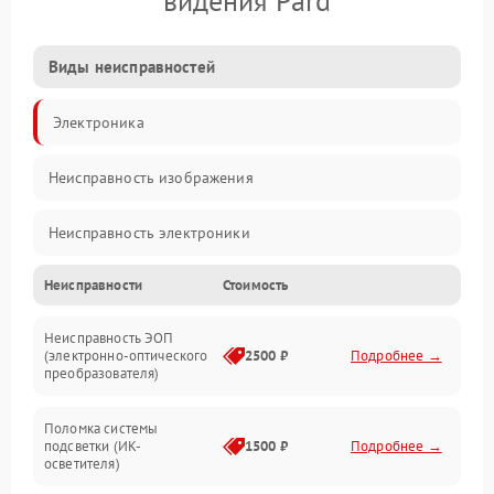
видения Pard
Виды неисправностей
Электроника
Неисправность изображения
Неисправность электроники
Неисправности
Стоимость
Механические повреждения
Неисправность ЭОП
Неисправность управления
(электронно-оптического
2500 ₽
Подробнее →
преобразователя)
Прочие неисправности
Поломка системы
подсветки (ИК-
1500 ₽
Подробнее →
Оптика
осветителя)