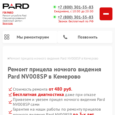
+7 (800) 301-55-83
Ежедневно, с 10:00 до 20:00
FIX-PARD
Ремонт устройств Pard
+7 (800) 301-55-83
Специализированный
Звонок бесплатный по РФ
cервисный центр г.
Кемерово
Мы ремонтируем
Позвонить
ерово
Ремонт прицела ночного видения Pard NV008SP в Кемерово
Ремонт прицела ночного видения
Pard NV008SP в Кемерово
Ремонт тепловизионных прицелов Pard
Ремонт оптических прицелов Pard
Ремонт цифровых монокуляров Pard
от 480 руб.
Стоимость ремонта
Бесплатная диагностика
даже при отказе
Привезем и увезем прицел ночного видения Pard
NV008SP сами
Гарантия на наши работы по ремонту прицелов
до 3-х лет
ночного видения Pard NV008SP