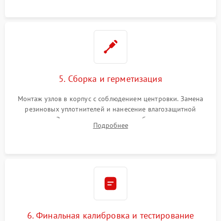
окуляра спецрастворами.
5. Сборка и герметизация
Монтаж узлов в корпус с соблюдением центровки. Замена
резиновых уплотнителей и нанесение влагозащитной
смазки. Заполнение внутреннего объема прицела
Подробнее
осушенным азотом для предотвращения запотевания оптики
при перепадах температур.
6. Финальная калибровка и тестирование