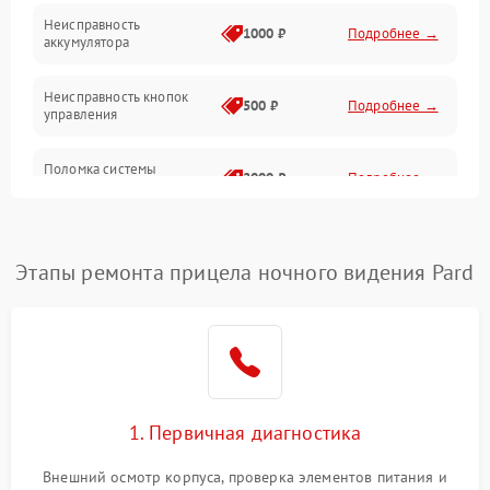
Неисправность
1000 ₽
Подробнее →
аккумулятора
Неисправность кнопок
500 ₽
Подробнее →
управления
Поломка системы
2000 ₽
Подробнее →
стабилизации
Повреждение системы
1000 ₽
Подробнее →
защиты от перегрузок
Этапы ремонта прицела ночного видения Pard
Неисправность системы
автоматического
1000 ₽
Подробнее →
отключения
Поломка системы защиты
1000 ₽
Подробнее →
от короткого замыкания
1. Первичная диагностика
Повреждение системы
Внешний осмотр корпуса, проверка элементов питания и
1000 ₽
Подробнее →