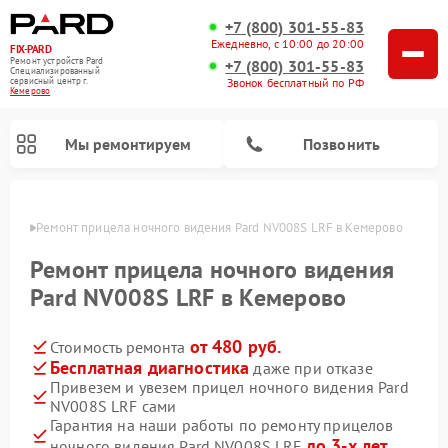
+7 (800) 301-55-83
Ежедневно, с 10:00 до 20:00
FIX-PARD
Ремонт устройств Pard
+7 (800) 301-55-83
Специализированный
Звонок бесплатный по РФ
cервисный центр г.
Кемерово
Мы ремонтируем
Позвонить
ерово
Ремонт прицела ночного видения Pard NV008S LRF в Кемерово
Ремонт прицела ночного видения
Pard NV008S LRF в Кемерово
Ремонт тепловизионных прицелов Pard
Ремонт оптических прицелов Pard
Ремонт цифровых монокуляров Pard
от 480 руб.
Стоимость ремонта
Бесплатная диагностика
даже при отказе
Привезем и увезем прицел ночного видения Pard
NV008S LRF сами
Гарантия на наши работы по ремонту прицелов
до 3-х лет
ночного видения Pard NV008S LRF