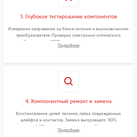
3. Глубокое тестирование компонентов
Измерение напряжения на блоке питания и высоковольтном
преобразователе. Проверка электронно-оптического
преобразователя (ЭОП) на стенде на предмет эмиссии,
Подробнее
шумов и засветок. Диагностика микросхем цифровых
моделей под микроскопом.
4. Компонентный ремонт и замена
Восстановление цепей питания, пайка поврежденных
шлейфов и контактов. Замена выгоревшего ЭОП,
неисправной ИК-подсветки или матрицы. Ультразвуковая
Подробнее
очистка плат и удаление загрязнений с линз объектива и