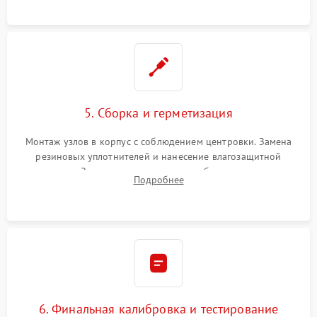
окуляра спецрастворами.
5. Сборка и герметизация
Монтаж узлов в корпус с соблюдением центровки. Замена
резиновых уплотнителей и нанесение влагозащитной
смазки. Заполнение внутреннего объема прицела
Подробнее
осушенным азотом для предотвращения запотевания оптики
при перепадах температур.
6. Финальная калибровка и тестирование