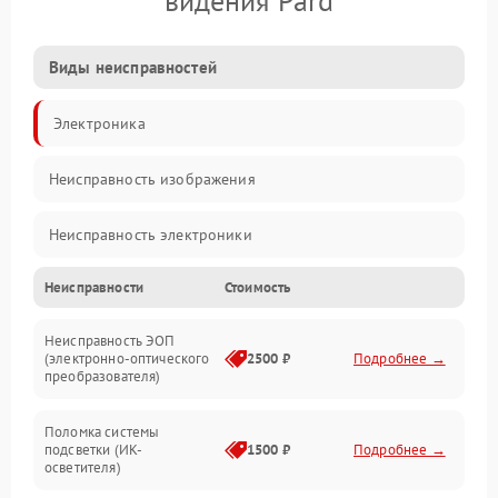
видения Pard
Виды неисправностей
Электроника
Неисправность изображения
Неисправность электроники
Неисправности
Стоимость
Механические повреждения
Неисправность ЭОП
Неисправность управления
(электронно-оптического
2500 ₽
Подробнее →
преобразователя)
Прочие неисправности
Поломка системы
подсветки (ИК-
1500 ₽
Подробнее →
Оптика
осветителя)