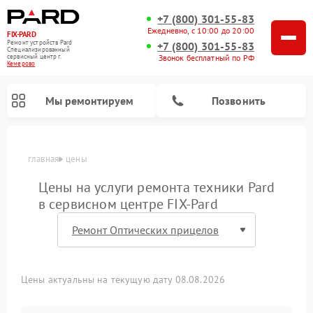
+7 (800) 301-55-83
Ежедневно, с 10:00 до 20:00
FIX-PARD
Ремонт устройств Pard
+7 (800) 301-55-83
Специализированный
Звонок бесплатный по РФ
cервисный центр г.
Кемерово
Мы ремонтируем
Позвонить
главная
цены
Цены на услуги ремонта техники Pard
в сервисном центре FIX-Pard
Ремонт прицелов ночного видения Pard
Ремонт оптических прицелов Pard
Ремонт цифровых монокуляров Pard
Ремонт тепловизионных прицелов Pard
Цены актуальны на текущую дату 08.08.2026