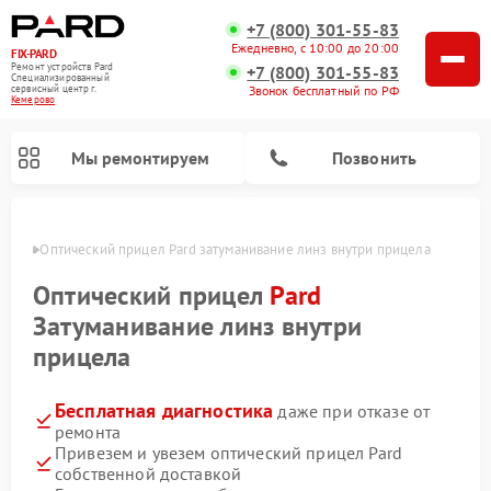
+7 (800) 301-55-83
Ежедневно, с 10:00 до 20:00
FIX-PARD
Ремонт устройств Pard
+7 (800) 301-55-83
Специализированный
Звонок бесплатный по РФ
cервисный центр г.
Кемерово
Мы ремонтируем
Позвонить
ерово
Оптический прицел Pard затуманивание линз внутри прицела
Оптический прицел
Pard
Затуманивание линз внутри
Ремонт тепловизионных прицелов Pard
Ремонт прицелов ночного видения Pard
Ремонт цифровых монокуляров Pard
прицела
Бесплатная диагностика
даже при отказе от
ремонта
Привезем и увезем оптический прицел Pard
собственной доставкой