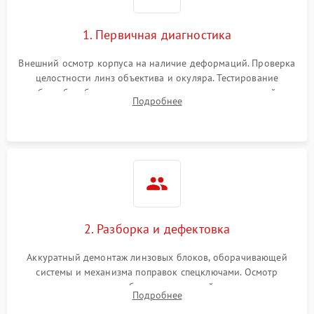
1. Первичная диагностика
Внешний осмотр корпуса на наличие деформаций. Проверка
целостности линз объектива и окуляра. Тестирование
работы барабанчиков ввода поправок, кольца отстройки
Подробнее
параллакса и зума. Выявление сколов, внутренних
загрязнений и нарушений герметичности.
2. Разборка и дефектовка
Аккуратный демонтаж линзовых блоков, оборачивающей
системы и механизма поправок спецключами. Осмотр
внутренних резьбовых соединений, пружин и
Подробнее
уплотнительных колец. Поиск причин люфта, смещения