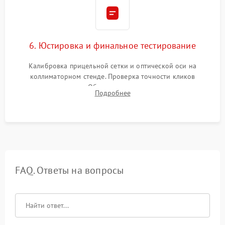
6. Юстировка и финальное тестирование
Калибровка прицельной сетки и оптической оси на
коллиматорном стенде. Проверка точности кликов
механизма поправок. Обязательное испытание прицела на
Подробнее
ударном стенде для проверки устойчивости к отдаче и
гарантии сохранения точки пристрелки.
FAQ. Ответы на вопросы