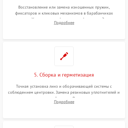
Восстановление или замена изношенных пружин,
фиксаторов и кликовых механизмов в барабанчиках
поправок. Устранение люфтов в трансфокаторе. Замена
Подробнее
поврежденных линз, разбитой сетки или восстановление
контактов в цепи подсветки прицельной марки.
5. Сборка и герметизация
Точная установка линз и оборачивающей системы с
соблюдением центровки. Замена резиновых уплотнителей и
нанесение влагозащитной смазки. Вакуумирование корпуса
Подробнее
и заполнение его осушенным азотом или аргоном для
защиты линз от внутреннего запотевания.