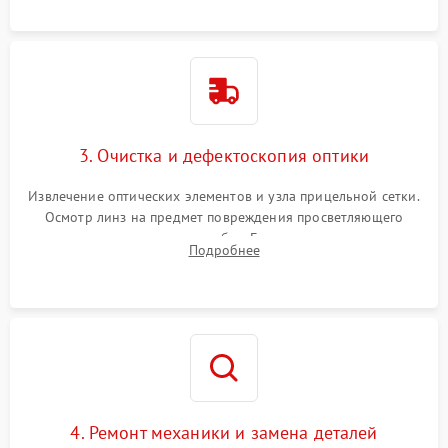
точки попадания или заклинивания подвижных частей.
3. Очистка и дефектоскопия оптики
Извлечение оптических элементов и узла прицельной сетки.
Осмотр линз на предмет повреждения просветляющего
покрытия или появления грибка. Бережная очистка стекол
Подробнее
спецрастворами. Проверка целостности гравированной
сетки и модуля ее подсветки.
4. Ремонт механики и замена деталей