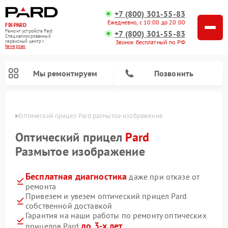
+7 (800) 301-55-83
Ежедневно, с 10:00 до 20:00
FIX-PARD
Ремонт устройств Pard
+7 (800) 301-55-83
Специализированный
Звонок бесплатный по РФ
cервисный центр г.
Кемерово
Мы ремонтируем
Позвонить
ерово
Оптический прицел Pard размытое изображение
Оптический прицел
Pard
Размытое изображение
Ремонт тепловизионных прицелов Pard
Ремонт прицелов ночного видения Pard
Ремонт цифровых монокуляров Pard
Бесплатная диагностика
даже при отказе от
ремонта
Привезем и увезем оптический прицел Pard
собственной доставкой
Гарантия на наши работы по ремонту оптических
до 3-х лет
прицелов Pard