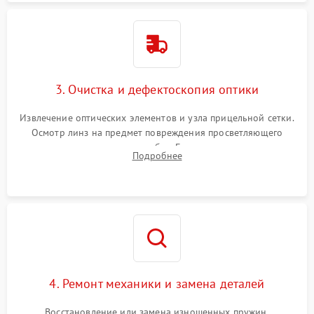
3. Очистка и дефектоскопия оптики
Извлечение оптических элементов и узла прицельной сетки.
Осмотр линз на предмет повреждения просветляющего
покрытия или появления грибка. Бережная очистка стекол
Подробнее
спецрастворами. Проверка целостности гравированной
сетки и модуля ее подсветки.
4. Ремонт механики и замена деталей
Восстановление или замена изношенных пружин,