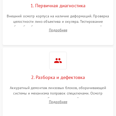
1. Первичная диагностика
Внешний осмотр корпуса на наличие деформаций. Проверка
целостности линз объектива и окуляра. Тестирование
работы барабанчиков ввода поправок, кольца отстройки
Подробнее
параллакса и зума. Выявление сколов, внутренних
загрязнений и нарушений герметичности.
2. Разборка и дефектовка
Аккуратный демонтаж линзовых блоков, оборачивающей
системы и механизма поправок спецключами. Осмотр
внутренних резьбовых соединений, пружин и
Подробнее
уплотнительных колец. Поиск причин люфта, смещения
точки попадания или заклинивания подвижных частей.