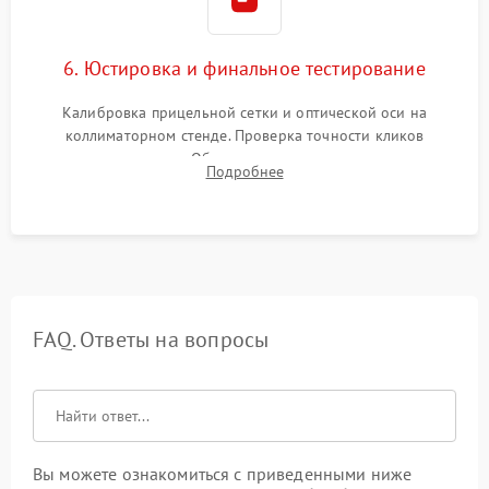
6. Юстировка и финальное тестирование
Калибровка прицельной сетки и оптической оси на
коллиматорном стенде. Проверка точности кликов
механизма поправок. Обязательное испытание прицела на
Подробнее
ударном стенде для проверки устойчивости к отдаче и
гарантии сохранения точки пристрелки.
FAQ. Ответы на вопросы
Вы можете ознакомиться с приведенными ниже