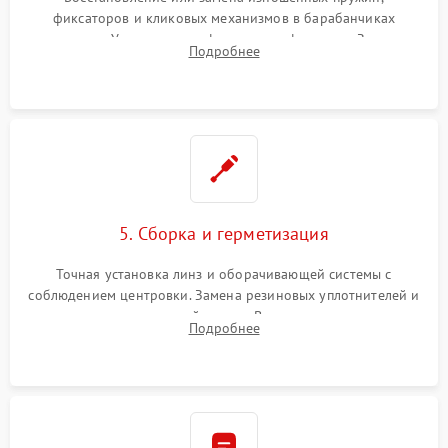
фиксаторов и кликовых механизмов в барабанчиках
поправок. Устранение люфтов в трансфокаторе. Замена
Подробнее
поврежденных линз, разбитой сетки или восстановление
контактов в цепи подсветки прицельной марки.
5. Сборка и герметизация
Точная установка линз и оборачивающей системы с
соблюдением центровки. Замена резиновых уплотнителей и
нанесение влагозащитной смазки. Вакуумирование корпуса
Подробнее
и заполнение его осушенным азотом или аргоном для
защиты линз от внутреннего запотевания.