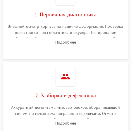
1. Первичная диагностика
Внешний осмотр корпуса на наличие деформаций. Проверка
целостности линз объектива и окуляра. Тестирование
работы барабанчиков ввода поправок, кольца отстройки
Подробнее
параллакса и зума. Выявление сколов, внутренних
загрязнений и нарушений герметичности.
2. Разборка и дефектовка
Аккуратный демонтаж линзовых блоков, оборачивающей
системы и механизма поправок спецключами. Осмотр
внутренних резьбовых соединений, пружин и
Подробнее
уплотнительных колец. Поиск причин люфта, смещения