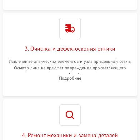
точки попадания или заклинивания подвижных частей.
3. Очистка и дефектоскопия оптики
Извлечение оптических элементов и узла прицельной сетки.
Осмотр линз на предмет повреждения просветляющего
покрытия или появления грибка. Бережная очистка стекол
Подробнее
спецрастворами. Проверка целостности гравированной
сетки и модуля ее подсветки.
4. Ремонт механики и замена деталей