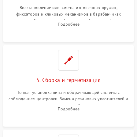
Восстановление или замена изношенных пружин,
фиксаторов и кликовых механизмов в барабанчиках
поправок. Устранение люфтов в трансфокаторе. Замена
Подробнее
поврежденных линз, разбитой сетки или восстановление
контактов в цепи подсветки прицельной марки.
5. Сборка и герметизация
Точная установка линз и оборачивающей системы с
соблюдением центровки. Замена резиновых уплотнителей и
нанесение влагозащитной смазки. Вакуумирование корпуса
Подробнее
и заполнение его осушенным азотом или аргоном для
защиты линз от внутреннего запотевания.