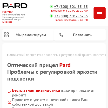
+7 (800) 301-55-83
Ежедневно, с 10:00 до 20:00
FIX-PARD
Ремонт устройств Pard
+7 (800) 301-55-83
Специализированный
Звонок бесплатный по РФ
cервисный центр г.
Кемерово
Мы ремонтируем
Позвонить
ерово
Оптический прицел Pard проблемы с регулировкой яркости подсветки
Оптический прицел
Pard
Проблемы с регулировкой яркости
Ремонт тепловизионных прицелов Pard
Ремонт прицелов ночного видения Pard
Ремонт цифровых монокуляров Pard
подсветки
Бесплатная диагностика
даже при отказе от
ремонта
Привезем и увезем оптический прицел Pard
собственной доставкой