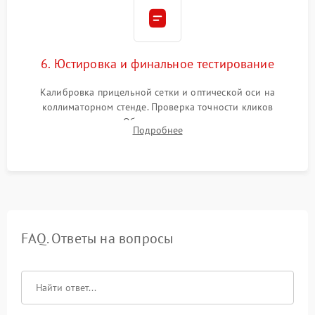
6. Юстировка и финальное тестирование
Калибровка прицельной сетки и оптической оси на
коллиматорном стенде. Проверка точности кликов
механизма поправок. Обязательное испытание прицела на
Подробнее
ударном стенде для проверки устойчивости к отдаче и
гарантии сохранения точки пристрелки.
FAQ. Ответы на вопросы