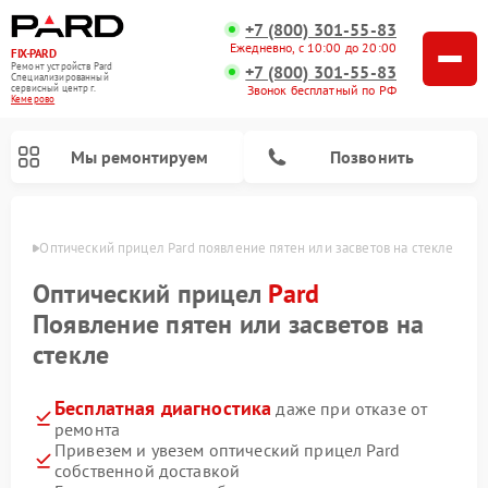
+7 (800) 301-55-83
Ежедневно, с 10:00 до 20:00
FIX-PARD
Ремонт устройств Pard
+7 (800) 301-55-83
Специализированный
Звонок бесплатный по РФ
cервисный центр г.
Кемерово
Мы ремонтируем
Позвонить
ерово
Оптический прицел Pard появление пятен или засветов на стекле
Оптический прицел
Pard
Появление пятен или засветов на
Ремонт тепловизионных прицелов Pard
Ремонт прицелов ночного видения Pard
Ремонт цифровых монокуляров Pard
стекле
Бесплатная диагностика
даже при отказе от
ремонта
Привезем и увезем оптический прицел Pard
собственной доставкой