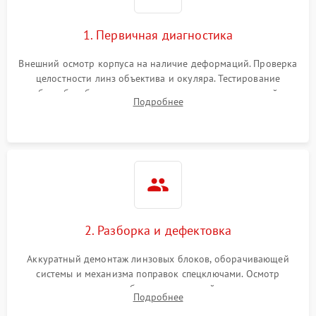
1. Первичная диагностика
Внешний осмотр корпуса на наличие деформаций. Проверка
целостности линз объектива и окуляра. Тестирование
работы барабанчиков ввода поправок, кольца отстройки
Подробнее
параллакса и зума. Выявление сколов, внутренних
загрязнений и нарушений герметичности.
2. Разборка и дефектовка
Аккуратный демонтаж линзовых блоков, оборачивающей
системы и механизма поправок спецключами. Осмотр
внутренних резьбовых соединений, пружин и
Подробнее
уплотнительных колец. Поиск причин люфта, смещения