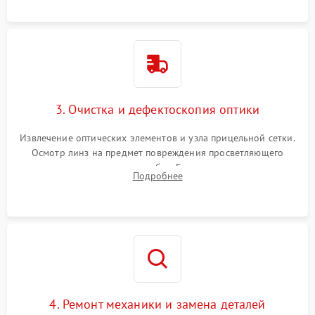
точки попадания или заклинивания подвижных частей.
3. Очистка и дефектоскопия оптики
Извлечение оптических элементов и узла прицельной сетки.
Осмотр линз на предмет повреждения просветляющего
покрытия или появления грибка. Бережная очистка стекол
Подробнее
спецрастворами. Проверка целостности гравированной
сетки и модуля ее подсветки.
4. Ремонт механики и замена деталей