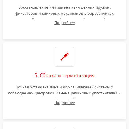
Восстановление или замена изношенных пружин,
фиксаторов и кликовых механизмов в барабанчиках
поправок. Устранение люфтов в трансфокаторе. Замена
Подробнее
поврежденных линз, разбитой сетки или восстановление
контактов в цепи подсветки прицельной марки.
5. Сборка и герметизация
Точная установка линз и оборачивающей системы с
соблюдением центровки. Замена резиновых уплотнителей и
нанесение влагозащитной смазки. Вакуумирование корпуса
Подробнее
и заполнение его осушенным азотом или аргоном для
защиты линз от внутреннего запотевания.