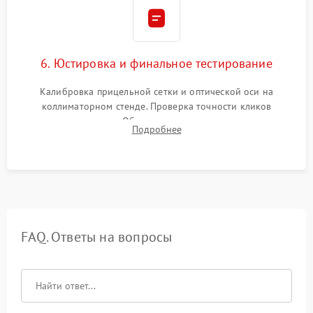
6. Юстировка и финальное тестирование
Калибровка прицельной сетки и оптической оси на
коллиматорном стенде. Проверка точности кликов
механизма поправок. Обязательное испытание прицела на
Подробнее
ударном стенде для проверки устойчивости к отдаче и
гарантии сохранения точки пристрелки.
FAQ. Ответы на вопросы