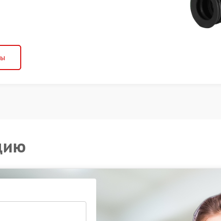
ны
цию