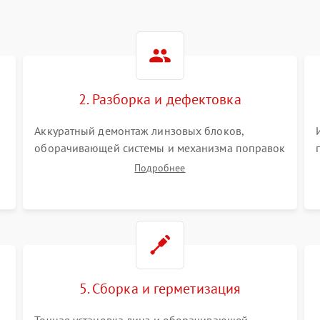
2. Разборка и дефектовка
Аккуратный демонтаж линзовых блоков,
оборачивающей системы и механизма поправок
спецключами. Осмотр внутренних резьбовых
Подробнее
соединений, пружин и уплотнительных колец.
,
Поиск причин люфта, смещения точки
попадания или заклинивания подвижных
частей.
5. Сборка и герметизация