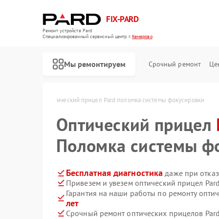
FIX-PARD
Ремонт устройств Pard
Специализированный cервисный центр г.
Кемерово
Мы ремонтируем
Срочный ремонт
Це
Pard в Кемерово
Оптический прицел Pard поломка системы фокусировки
Оптический прицел
Поломка системы ф
Ремонт прицелов ночного видения Pard
Ремонт тепловизионных прицелов Pard
Ремонт цифровых монокуляров Pard
Бесплатная диагностика
даже при отказ
Привезем и увезем оптический прицел Par
Гарантия на наши работы по ремонту опти
лет
Срочный ремонт оптических прицелов Pard