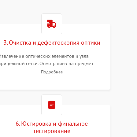
3. Очистка и дефектоскопия оптики
Извлечение оптических элементов и узла
прицельной сетки. Осмотр линз на предмет
повреждения просветляющего покрытия или
Подробнее
появления грибка. Бережная очистка стекол
спецрастворами. Проверка целостности
гравированной сетки и модуля ее подсветки.
6. Юстировка и финальное
тестирование