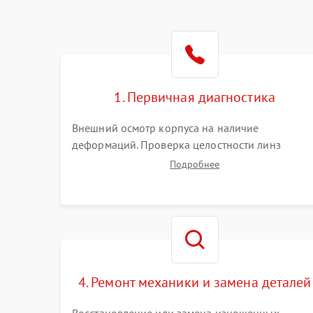
1. Первичная диагностика
Внешний осмотр корпуса на наличие
деформаций. Проверка целостности линз
объектива и окуляра. Тестирование работы
Подробнее
барабанчиков ввода поправок, кольца
отстройки параллакса и зума. Выявление сколов
внутренних загрязнений и нарушений
герметичности.
4. Ремонт механики и замена деталей