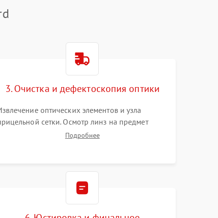
rd
3. Очистка и дефектоскопия оптики
Извлечение оптических элементов и узла
прицельной сетки. Осмотр линз на предмет
повреждения просветляющего покрытия или
Подробнее
появления грибка. Бережная очистка стекол
спецрастворами. Проверка целостности
гравированной сетки и модуля ее подсветки.
6. Юстировка и финальное