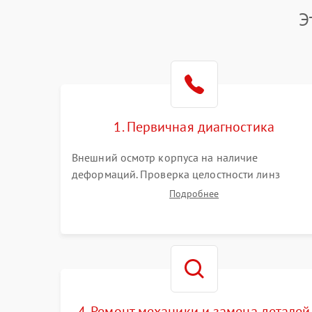
Э
1. Первичная диагностика
Внешний осмотр корпуса на наличие
деформаций. Проверка целостности линз
объектива и окуляра. Тестирование работы
Подробнее
барабанчиков ввода поправок, кольца
отстройки параллакса и зума. Выявление сколов
внутренних загрязнений и нарушений
герметичности.
4. Ремонт механики и замена деталей