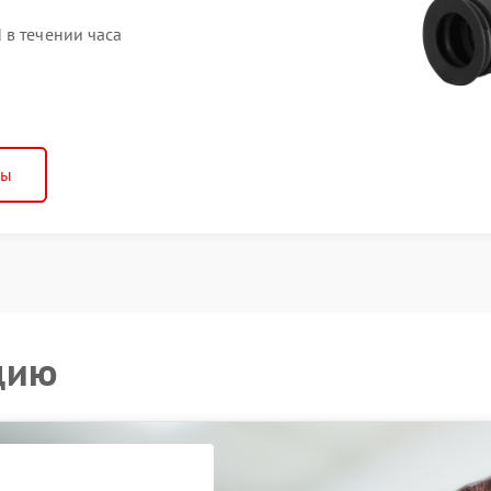
 в течении часа
ны
цию