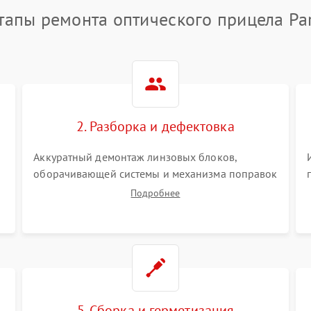
тапы ремонта оптического прицела Pa
2. Разборка и дефектовка
Аккуратный демонтаж линзовых блоков,
оборачивающей системы и механизма поправок
спецключами. Осмотр внутренних резьбовых
Подробнее
соединений, пружин и уплотнительных колец.
,
Поиск причин люфта, смещения точки
попадания или заклинивания подвижных
частей.
5. Сборка и герметизация