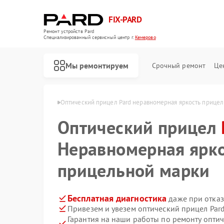
FIX-PARD
Ремонт устройств Pard
Специализированный cервисный центр г.
Кемерово
Мы ремонтируем
Срочный ремонт
Це
лов Pard в Кемерово
Оптический прицел Pard неравномерная яркость прицел
Оптический прицел
Неравномерная ярк
Ремонт прицелов ночного видения Pard
Ремонт тепловизионных прицелов Pard
Ремонт цифровых монокуляров Pard
прицельной марки
Бесплатная диагностика
даже при отказ
Привезем и увезем оптический прицел Par
Гарантия на наши работы по ремонту опти