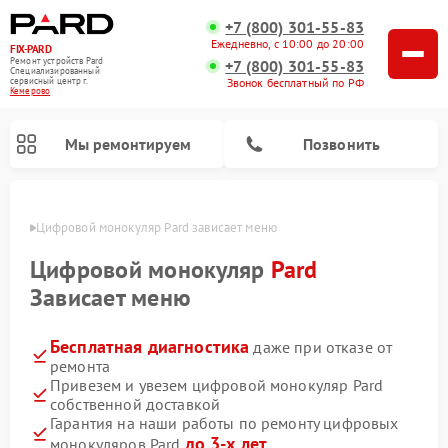
+7 (800) 301-55-83
Ежедневно, с 10:00 до 20:00
FIX-PARD
Ремонт устройств Pard
+7 (800) 301-55-83
Специализированный
Звонок бесплатный по РФ
cервисный центр г.
Кемерово
Мы ремонтируем
Позвонить
ерово
Цифровой монокуляр Pard зависает меню
Цифровой монокуляр
Pard
Зависает меню
Ремонт прицелов ночного видения Pard
Ремонт оптических прицелов Pard
Ремонт тепловизионных прицелов Pard
Бесплатная диагностика
даже при отказе от
ремонта
Привезем и увезем цифровой монокуляр Pard
собственной доставкой
Гарантия на наши работы по ремонту цифровых
до 3-х лет
монокуляров Pard