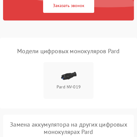
Fi/Bluetooth модуля
Заказать звонок
Проблемы с калибровкой
1000 ₽
Подробнее →
изображения
Неисправность разъемов
500 ₽
Подробнее →
(MicroSD, AV)
Модели цифровых монокуляров Pard
Неисправность системы
2000 ₽
Подробнее →
стабилизации
Проблемы с заземлением
1000 ₽
Подробнее →
Pard NV-019
Повреждение печатной
2800 ₽
Подробнее →
платы
Неисправность кнопок
500 ₽
Подробнее →
управления
Замена аккумулятора на других цифровых
монокулярах Pard