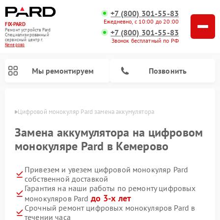
+7 (800) 301-55-83
Ежедневно, с 10:00 до 20:00
FIX-PARD
Ремонт устройств Pard
+7 (800) 301-55-83
Специализированный
Звонок бесплатный по РФ
cервисный центр г.
Кемерово
Мы ремонтируем
Позвонить
ерово
Цифровой монокуляр Pard замена аккумулятора
Замена аккумулятора на цифровом
монокуляре Pard в Кемерово
Ремонт прицелов ночного видения Pard
Ремонт оптических прицелов Pard
Ремонт тепловизионных прицелов Pard
Привезем и увезем цифровой монокуляр Pard
собственной доставкой
Гарантия на наши работы по ремонту цифровых
до 3-х лет
монокуляров Pard
Срочный ремонт цифровых монокуляров Pard в
течении часа