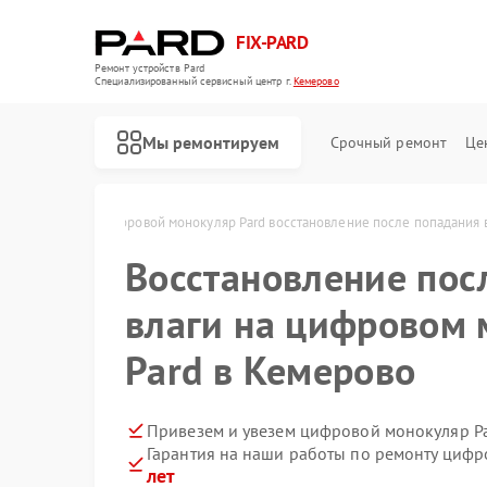
FIX-PARD
Ремонт устройств Pard
Специализированный cервисный центр г.
Кемерово
Мы ремонтируем
Срочный ремонт
Це
ard в Кемерово
Цифровой монокуляр Pard восстановление после попадания 
Восстановление пос
влаги на цифровом 
Ремонт оптических прицелов Pard
Ремонт прицелов ночного видения Pard
Ремонт тепловизионных прицелов Pard
Pard в Кемерово
Привезем и увезем цифровой монокуляр Pa
Гарантия на наши работы по ремонту циф
лет