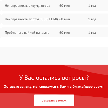
Неисправность аккумулятора
60 мин
1 год
Неисправность портов (USB, HDMI)
60 мин
1 год
Проблемы с пайкой на плате
60 мин
1 год
Неисправность процессора
60 мин
1 год
Повреждение внутренних
60 мин
1 год
проводов
У Вас остались вопросы?
Неисправность Wi-Fi/Bluetooth
60 мин
1 год
модуля
Оставьте заявку, мы свяжемся с Вами в ближайшее время
Проблемы с калибровкой
60 мин
1 год
изображения
Заказать звонок