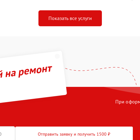
Показать все услуги
й на ремонт
При оформл
Отправить заявку и получить 1500 ₽