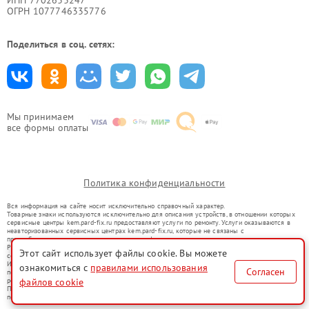
ИНН 7702633247
ОГРН 1077746335776
Поделиться в соц. сетях:
Мы принимаем
все формы оплаты
Политика конфиденциальности
Вся информация на сайте носит исключительно справочный характер.
Товарные знаки используются исключительно для описания устройств, в отношении которых
сервисные центры kem.pard-fix.ru предоставляют услуги по ремонту. Услуги оказываются в
неавторизованных сервисных центрах kem.pard-fix.ru, которые не связаны с
правообладателями товарных знаков или их официальными представителями.
Ремонт осуществляется для устройств, уже введенных в гражданский оборот в соответствии
Этот сайт использует файлы cookie. Вы можете
со статьей 1487 ГК РФ.
Использование товарных знаков не преследует цели индивидуализации услуг или введения
ознакомиться с
правилами использования
Согласен
потребителей в заблуждение, а служит для информирования о предоставляемых услугах по
файлов cookie
ремонту техники указанных брендов.
Представленная на сайте информация не является публичной офертой, определяемой
положениями Статьи 437(2) Гражданского кодекса РФ