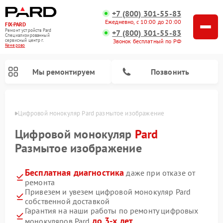
+7 (800) 301-55-83
Ежедневно, с 10:00 до 20:00
FIX-PARD
Ремонт устройств Pard
+7 (800) 301-55-83
Специализированный
Звонок бесплатный по РФ
cервисный центр г.
Кемерово
Мы ремонтируем
Позвонить
ерово
Цифровой монокуляр Pard размытое изображение
Цифровой монокуляр
Pard
Размытое изображение
Ремонт прицелов ночного видения Pard
Ремонт оптических прицелов Pard
Ремонт тепловизионных прицелов Pard
Бесплатная диагностика
даже при отказе от
ремонта
Привезем и увезем цифровой монокуляр Pard
собственной доставкой
Гарантия на наши работы по ремонту цифровых
до 3-х лет
монокуляров Pard