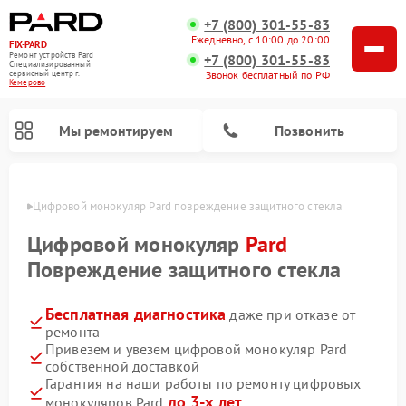
+7 (800) 301-55-83
Ежедневно, с 10:00 до 20:00
FIX-PARD
Ремонт устройств Pard
+7 (800) 301-55-83
Специализированный
Звонок бесплатный по РФ
cервисный центр г.
Кемерово
Мы ремонтируем
Позвонить
ерово
Цифровой монокуляр Pard повреждение защитного стекла
Цифровой монокуляр
Pard
Повреждение защитного стекла
Ремонт прицелов ночного видения Pard
Ремонт оптических прицелов Pard
Ремонт тепловизионных прицелов Pard
Бесплатная диагностика
даже при отказе от
ремонта
Привезем и увезем цифровой монокуляр Pard
собственной доставкой
Гарантия на наши работы по ремонту цифровых
до 3-х лет
монокуляров Pard