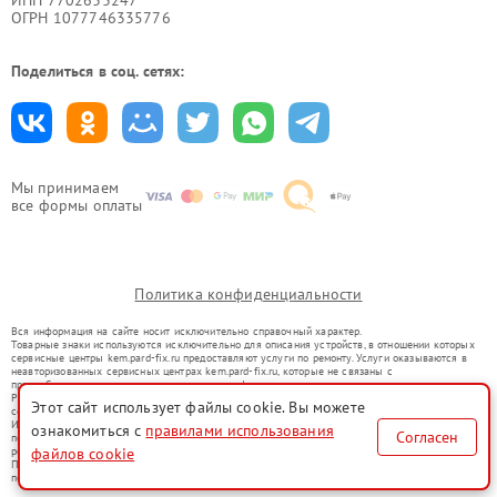
ИНН 7702633247
ОГРН 1077746335776
Поделиться в соц. сетях:
Мы принимаем
все формы оплаты
Политика конфиденциальности
Вся информация на сайте носит исключительно справочный характер.
Товарные знаки используются исключительно для описания устройств, в отношении которых
сервисные центры kem.pard-fix.ru предоставляют услуги по ремонту. Услуги оказываются в
неавторизованных сервисных центрах kem.pard-fix.ru, которые не связаны с
правообладателями товарных знаков или их официальными представителями.
Ремонт осуществляется для устройств, уже введенных в гражданский оборот в соответствии
Этот сайт использует файлы cookie. Вы можете
со статьей 1487 ГК РФ.
Использование товарных знаков не преследует цели индивидуализации услуг или введения
ознакомиться с
правилами использования
Согласен
потребителей в заблуждение, а служит для информирования о предоставляемых услугах по
файлов cookie
ремонту техники указанных брендов.
Представленная на сайте информация не является публичной офертой, определяемой
положениями Статьи 437(2) Гражданского кодекса РФ