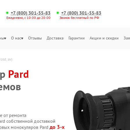
+7 (800) 301-55-83
+7 (800) 301-55-83
Ежедневно, с 10:00 до 20:00
Звонок бесплатный по РФ
ны
О нас
Отзывы
Доставка
Гарантии
Акции и скидки
Зая
sd, av)
яр
Pard
емов
е от ремонта
rd собственной доставкой
до 3-х
ровых монокуляров Pard