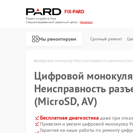
FIX-PARD
Ремонт устройств Pard
Специализированный cервисный центр г.
Кемерово
Мы ремонтируем
Срочный ремонт
Це
ов Pard в Кемерово
Цифровой монокуляр Pard неисправность разъемов (micro
Цифровой монокул
Неисправность разъ
Ремонт оптических прицелов Pard
Ремонт прицелов ночного видения Pard
Ремонт тепловизионных прицелов Pard
(MicroSD, AV)
Бесплатная диагностика
даже при отказ
Привезем и увезем цифровой монокуляр Pa
Гарантия на наши работы по ремонту циф