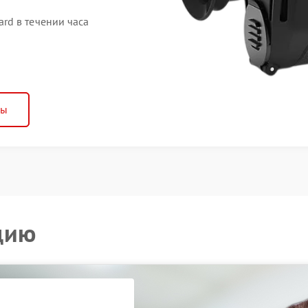
rd в течении часа
ны
цию