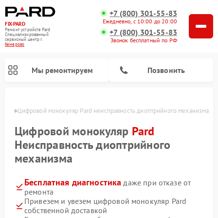
+7 (800) 301-55-83
Ежедневно, с 10:00 до 20:00
FIX-PARD
Ремонт устройств Pard
+7 (800) 301-55-83
Специализированный
Звонок бесплатный по РФ
cервисный центр г.
Кемерово
Мы ремонтируем
Позвонить
ерово
Цифровой монокуляр Pard неисправность диоптрийного механизма
Цифровой монокуляр
Pard
Неисправность диоптрийного
Ремонт прицелов ночного видения Pard
Ремонт оптических прицелов Pard
Ремонт тепловизионных прицелов Pard
механизма
Бесплатная диагностика
даже при отказе от
ремонта
Привезем и увезем цифровой монокуляр Pard
собственной доставкой