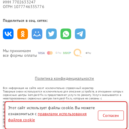
ИНН 7702633247
ОГРН 1077746335776
Поделиться в соц. сетях:
Мы принимаем
все формы оплаты
Политика конфиденциальности
Вся информация на сайте носит исключительно справочный характер.
Товарные знаки используются исключительно для описания устройств, в отношении которых
сервисные центры kem.pard-fix.ru предоставляют услуги по ремонту. Услуги оказываются в
неавторизованных сервисных центрах kem.pard-fix.ru, которые не связаны с
правообладателями товарных знаков или их официальными представителями.
Ремонт осуществляется для устройств, уже введенных в гражданский оборот в соответствии
Этот сайт использует файлы cookie. Вы можете
со статьей 1487 ГК РФ.
Использование товарных знаков не преследует цели индивидуализации услуг или введения
ознакомиться с
правилами использования
Согласен
потребителей в заблуждение, а служит для информирования о предоставляемых услугах по
файлов cookie
ремонту техники указанных брендов.
Представленная на сайте информация не является публичной офертой, определяемой
положениями Статьи 437(2) Гражданского кодекса РФ