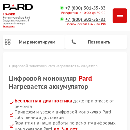
+7 (800) 301-55-83
Ежедневно, с 10:00 до 20:00
FIX-PARD
Ремонт устройств Pard
+7 (800) 301-55-83
Специализированный
Звонок бесплатный по РФ
cервисный центр г.
Кемерово
Мы ремонтируем
Позвонить
ерово
Цифровой монокуляр Pard нагревается аккумулятор
Цифровой монокуляр
Pard
Нагревается аккумулятор
Ремонт прицелов ночного видения Pard
Ремонт оптических прицелов Pard
Ремонт тепловизионных прицелов Pard
Бесплатная диагностика
даже при отказе от
ремонта
Привезем и увезем цифровой монокуляр Pard
собственной доставкой
Гарантия на наши работы по ремонту цифровых
до 3-х лет
монокуляров Pard